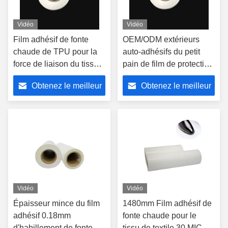
Vidéo
Vidéo
Film adhésif de fonte
OEM/ODM extérieurs
chaude de TPU pour la
auto-adhésifs du petit
force de liaison du tissu
pain de film de protection
de textile 0.1mm 0.12mm
de largeur de 1500mm
Obtenez le meilleur
Obtenez le meilleur
0.15mm
prix
prix
Vidéo
Vidéo
Épaisseur mince du film
1480mm Film adhésif de
adhésif 0.18mm
fonte chaude pour le
d'habillement de fonte
tissu de textile 30 MIC