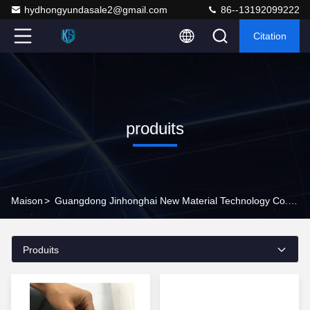
hydhongyundasale2@gmail.com
86--13192099222
Citation
produits
Maison
>
Guangdong Jinhonghai New Material Technology Co., Ltd Produits En Ligne
Produits