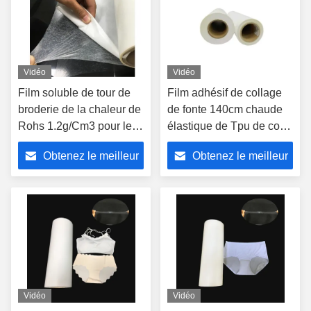
Vidéo
Vidéo
Film soluble de tour de
Film adhésif de collage
broderie de la chaleur de
de fonte 140cm chaude
Rohs 1.2g/Cm3 pour les
élastique de Tpu de colle
sous-vêtements mous de
pour le tissu
Obtenez le meilleur
Obtenez le meilleur
soutien-gorge
prix
prix
Vidéo
Vidéo