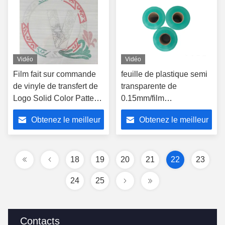
Vidéo
Vidéo
Film fait sur commande
feuille de plastique semi
de vinyle de transfert de
transparente de
Logo Solid Color Pattern
0.15mm/film
Heat pour Team Clothing
thermoplastique de
Obtenez le meilleur
Obtenez le meilleur
polyuréthane avec le
substrat de PE
prix
prix
18
19
20
21
22
23
24
25
Contacts