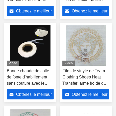
chaude sans couture de
1.2g/cm3
Obtenez le meilleur
Obtenez le meilleur
polyuréthane
prix
prix
Vidéo
Vidéo
Bande chaude de colle
Film de vinyle de Team
de fonte d'habillement
Clothing Shoes Heat
sans couture avec le
Transfer larme froide de
papier 1500mm de
135 degrés
Obtenez le meilleur
Obtenez le meilleur
libération
prix
prix