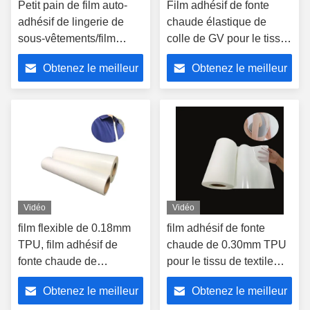
Petit pain de film auto-
Film adhésif de fonte
adhésif de lingerie de
chaude élastique de
sous-vêtements/film
colle de GV pour le tissu
thermoplastique de
de textile/vêtement
Obtenez le meilleur
Obtenez le meilleur
polyuréthane
prix
prix
Vidéo
Vidéo
film flexible de 0.18mm
film adhésif de fonte
TPU, film adhésif de
chaude de 0.30mm TPU
fonte chaude de
pour le tissu de textile
polyamide pour le
adapté aux besoins du
Obtenez le meilleur
Obtenez le meilleur
soutien-gorge sans
client