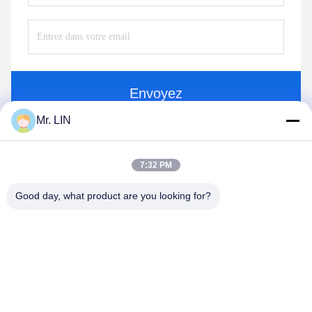
Envoyez
Mr. LIN
7:32 PM
Good day, what product are you looking for?
Guangdong Jinhonghai New Material
Technology Co., Ltd
hydhongyundasale2@gmail.com
86--13192099222
Bâtiment 5, centre de fabrication intelligent de Bauhinia