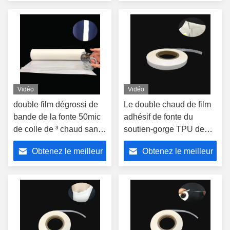
couture
prix
prix
Vidéo
Vidéo
double film dégrossi de
Le double chaud de film
bande de la fonte 50mic
adhésif de fonte du
de colle de ³ chaud sans
soutien-gorge TPU de
couture du film 1.18g/cm
sport a dégrossi 0.18mm
Obtenez le meilleur
Obtenez le meilleur
0.2mm
prix
prix