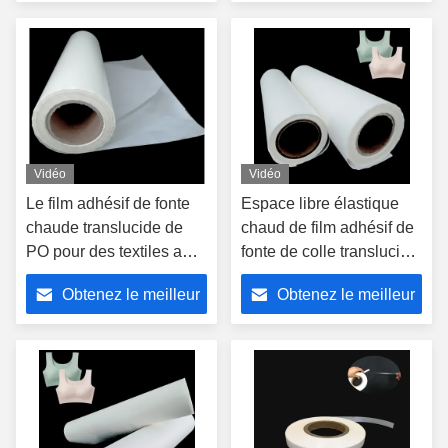
prix
prix
Vidéo
Vidéo
Le film adhésif de fonte
Espace libre élastique
chaude translucide de
chaud de film adhésif de
PO pour des textiles a
fonte de colle translucide
brodé des insignes
pour les sous-vêtements
Obtenez le meilleur
Obtenez le meilleur
sans couture
prix
prix