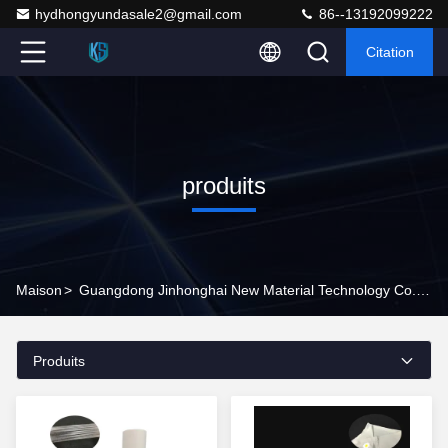
hydhongyundasale2@gmail.com
86--13192099222
Citation
produits
Maison
>
Guangdong Jinhonghai New Material Technology Co., Ltd Produits En Ligne
Produits