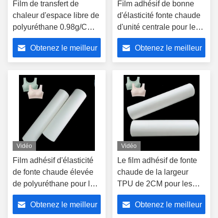
Film de transfert de
Film adhésif de bonne
chaleur d'espace libre de
d'élasticité fonte chaude
polyuréthane 0.98g/Cm3
d'unité centrale pour les
0.03mm pour
sous-vêtements sans
Obtenez le meilleur
Obtenez le meilleur
l'habillement de textile
couture
prix
prix
Vidéo
Vidéo
Film adhésif d'élasticité
Le film adhésif de fonte
de fonte chaude élevée
chaude de la largeur
de polyuréthane pour les
TPU de 2CM pour les
sous-vêtements sans
sous-vêtements sans
Obtenez le meilleur
Obtenez le meilleur
couture
couture évitent la couture