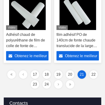
Vidéo
Vidéo
Adhésif chaud de
film adhésif PO de
polyuréthane de film de
140cm de fonte chaude
colle de fonte de
translucide de la largeur
l'épaisseur TPU
pour le tissu de textile
Obtenez le meilleur
Obtenez le meilleur
doucement de 0.08mm
prix
prix
17
18
19
20
21
22
23
24
Contacts