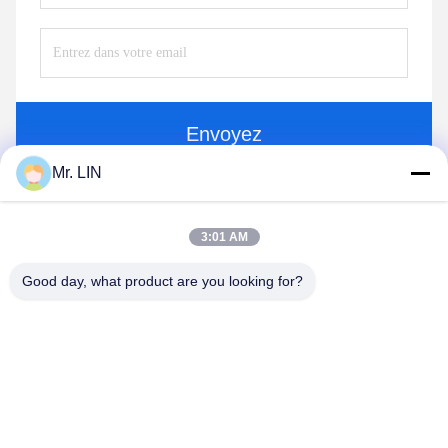
Envoyez
Mr. LIN
3:01 AM
Good day, what product are you looking for?
Guangdong Jinhonghai New Material
Technology Co., Ltd
hydhongyundasale2@gmail.com
86--13192099222
Bâtiment 5, centre de fabrication intelligent de Bauhinia