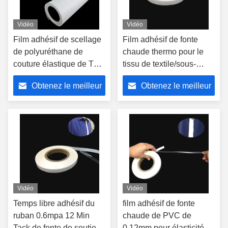
Vidéo
Vidéo
Film adhésif de scellage
Film adhésif de fonte
de polyuréthane de
chaude thermo pour le
couture élastique de TPU
tissu de textile/sous-
pour la stratification
vêtements 1.22g/cm3
Obtenez le meilleur
Obtenez le meilleur
prix
prix
Vidéo
Vidéo
Temps libre adhésif du
film adhésif de fonte
ruban 0.6mpa 12 Min
chaude de PVC de
Tack de fonte de soutien-
0.12mm pour élasticité