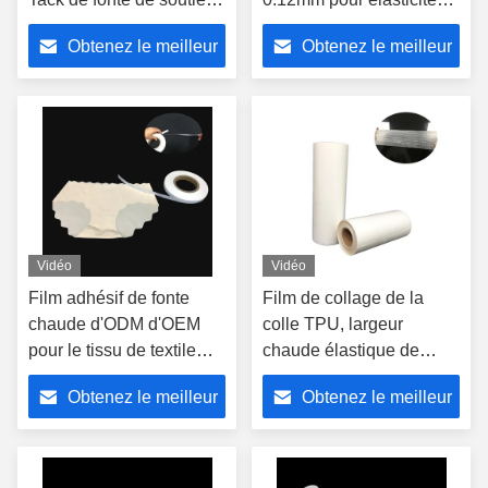
gorge chaud de
de tissu de textile la
Obtenez le meilleur
Obtenez le meilleur
polyuréthane
bonne
prix
prix
Vidéo
Vidéo
Film adhésif de fonte
Film de collage de la
chaude d'ODM d'OEM
colle TPU, largeur
pour le tissu de textile
chaude élastique de
lavable
l'épaisseur 1500mm du
Obtenez le meilleur
Obtenez le meilleur
film adhésif 0.18mm de
fonte
prix
prix