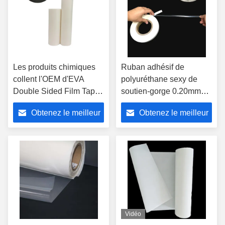
Les produits chimiques
Ruban adhésif de
collent l'OEM d'EVA
polyuréthane sexy de
Double Sided Film Tape
soutien-gorge 0.20mm
de ruban adhésif de tissu
EVA Hot Seam Sealing
Obtenez le meilleur
Obtenez le meilleur
que l'ODM acceptent
Tape pour la culotte
prix
prix
Vidéo