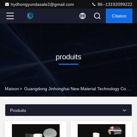
hydhongyundasale2@gmail.com
86--13192099222
Citation
produits
Maison
>
Guangdong Jinhonghai New Material Technology Co., Ltd Produits En Ligne
Produits