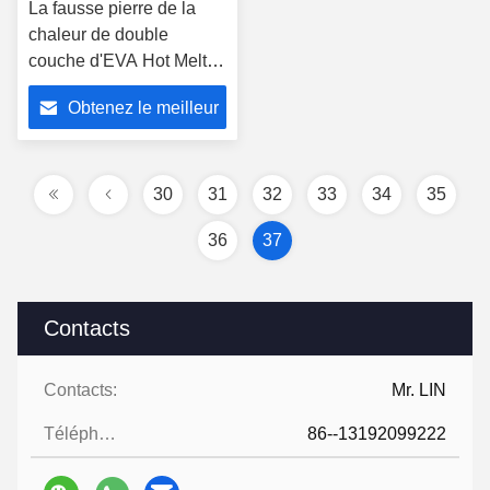
La fausse pierre de la
chaleur de double
couche d'EVA Hot Melt
Adhesive Film de travail
Obtenez le meilleur
du bois facile
fonctionnent
prix
30
31
32
33
34
35
36
37
Contacts
Contacts:
Mr. LIN
Téléphone:
86--13192099222