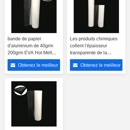
bande de papier
Les produits chimiques
d'aluminium de 40grm
collent l'épaisseur
200grm EVA Hot Melt
transparente de la
Adhesive Film avec le
largeur dégrossie par
Obtenez le meilleur
Obtenez le meilleur
papier de libération
double 0.03mm du film
adhésif 1cm de tissu
prix
prix