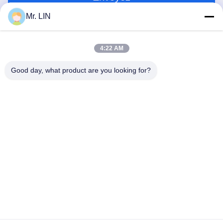
Mr. LIN
4:22 AM
Good day, what product are you looking for?
Guangdong Jinhonghai New Material
Technology Co., Ltd
hydhongyundasale2@gmail.com
86--13192099222
Bâtiment 5, centre de fabrication intelligent de Bauhinia
de Lihe, route est de 105 Qingbin, ville de Qingxi, ville de
Dongguan
Bonne qualité de la Chine Film chaud de fonte Fournisseur.