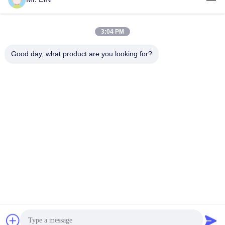
3:04 PM
Good day, what product are you looking for?
Guangdong Jinhonghai New Material
Technology Co., Ltd
hydhongyundasale2@gmail.com
86--13192099222
Bâtiment 5, centre de fabrication intelligent de Bauhinia
de Lihe, route est de 105 Qingbin, ville de Qingxi, ville de
Dongguan
Bonne qualité de la Chine Film chaud de fonte Fournisseur.
© de Copyright 2021-2026 hotmelt-films.com . Tous droits
réservés.