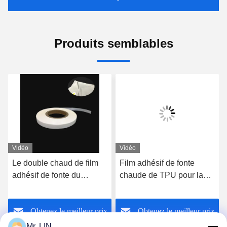
Produits semblables
Vidéo
Vidéo
Le double chaud de film
Film adhésif de fonte
adhésif de fonte du
chaude de TPU pour la
soutien-gorge TPU de
force de liaison du tissu
sport a dégrossi 0.18mm
de textile 0.1mm 0.12mm
Obtenez le meilleur prix
Obtenez le meilleur prix
0.2mm
Mr. LIN