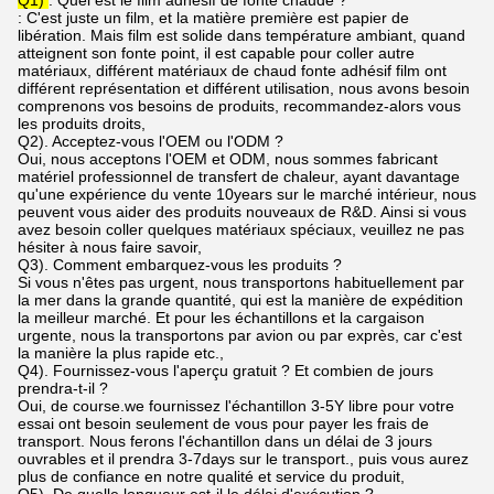
Q1)
. Quel est le film adhésif de fonte chaude ?
: C'est juste un film, et la matière première est papier de
libération. Mais film est solide dans température ambiant, quand
atteignent son fonte point, il est capable pour coller autre
matériaux, différent matériaux de chaud fonte adhésif film ont
différent représentation et différent utilisation, nous avons besoin
comprenons vos besoins de produits, recommandez-alors vous
les produits droits,
Q2). Acceptez-vous l'OEM ou l'ODM ?
Oui, nous acceptons l'OEM et ODM, nous sommes fabricant
matériel professionnel de transfert de chaleur, ayant davantage
qu'une expérience du vente 10years sur le marché intérieur, nous
peuvent vous aider des produits nouveaux de R&D. Ainsi si vous
avez besoin coller quelques matériaux spéciaux, veuillez ne pas
hésiter à nous faire savoir,
Q3). Comment embarquez-vous les produits ?
Si vous n'êtes pas urgent, nous transportons habituellement par
la mer dans la grande quantité, qui est la manière de expédition
la meilleur marché. Et pour les échantillons et la cargaison
urgente, nous la transportons par avion ou par exprès, car c'est
la manière la plus rapide etc.,
Q4). Fournissez-vous l'aperçu gratuit ? Et combien de jours
prendra-t-il ?
Oui, de course.we fournissez l'échantillon 3-5Y libre pour votre
essai ont besoin seulement de vous pour payer les frais de
transport. Nous ferons l'échantillon dans un délai de 3 jours
ouvrables et il prendra 3-7days sur le transport., puis vous aurez
plus de confiance en notre qualité et service du produit,