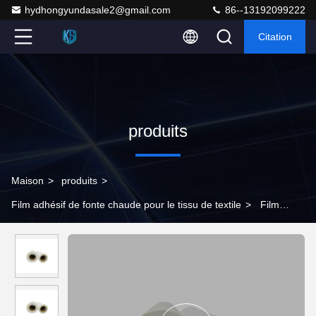
hydhongyundasale2@gmail.com
86--13192099222
Citation
produits
Maison
>
produits
>
Film adhésif de fonte chaude pour le tissu de textile
>
Film
adhésif de collage de fonte 140cm chaude élastique de Tpu de
colle pour le tissu