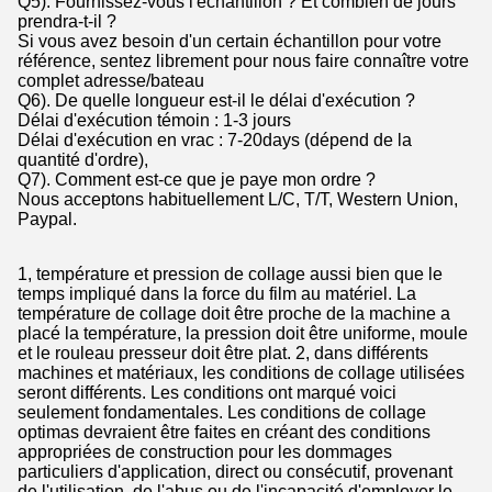
Q5). Fournissez-vous l'échantillon ? Et combien de jours
prendra-t-il ?
Si vous avez besoin d'un certain échantillon pour votre
référence, sentez librement pour nous faire connaître votre
complet adresse/bateau
Q6). De quelle longueur est-il le délai d'exécution ?
Délai d'exécution témoin : 1-3 jours
Délai d'exécution en vrac : 7-20days (dépend de la
quantité d'ordre),
Q7). Comment est-ce que je paye mon ordre ?
Nous acceptons habituellement L/C, T/T, Western Union,
Paypal.
1, température et pression de collage aussi bien que le
temps impliqué dans la force du film au matériel. La
température de collage doit être proche de la machine a
placé la température, la pression doit être uniforme, moule
et le rouleau presseur doit être plat. 2, dans différents
machines et matériaux, les conditions de collage utilisées
seront différents. Les conditions ont marqué voici
seulement fondamentales. Les conditions de collage
optimas devraient être faites en créant des conditions
appropriées de construction pour les dommages
particuliers d'application, direct ou consécutif, provenant
de l'utilisation, de l'abus ou de l'incapacité d'employer le