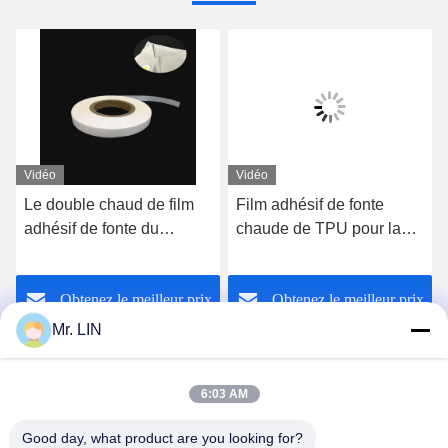
Vidéo
Vidéo
Le double chaud de film
Film adhésif de fonte
adhésif de fonte du
chaude de TPU pour la
soutien-gorge TPU de
force de liaison du tissu
sport a dégrossi 0.18mm
de textile 0.1mm 0.12mm
Obtenez le meilleur prix
Obtenez le meilleur prix
0.2mm
Mr. LIN
6:03 AM
Good day, what product are you looking for?
Guangdong Jinhonghai New Material