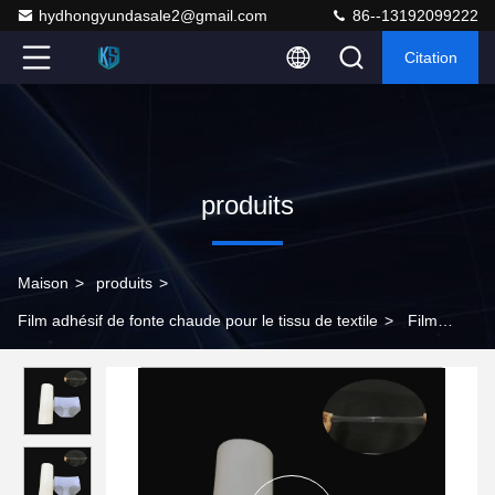
hydhongyundasale2@gmail.com
86--13192099222
Citation
produits
Maison
>
produits
>
Film adhésif de fonte chaude pour le tissu de textile
>
Film
adhésif de fonte chaude élastique de colle de GV pour le tissu de
textile/vêtement