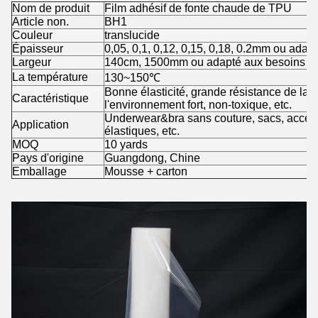
Nom de produit
Film adhésif de fonte chaude de TPU
Article non.
BH1
Couleur
translucide
Épaisseur
0,05, 0,1, 0,12, 0,15, 0,18, 0.2mm ou adap
Largeur
140cm, 1500mm ou adapté aux besoins du 
La température
130~150℃
Bonne élasticité, grande résistance de la
Caractéristique
l'environnement fort, non-toxique, etc.
Underwear&bra sans couture, sacs, accesso
Application
élastiques, etc.
MOQ
10 yards
Pays d'origine
Guangdong, Chine
Emballage
Mousse + carton