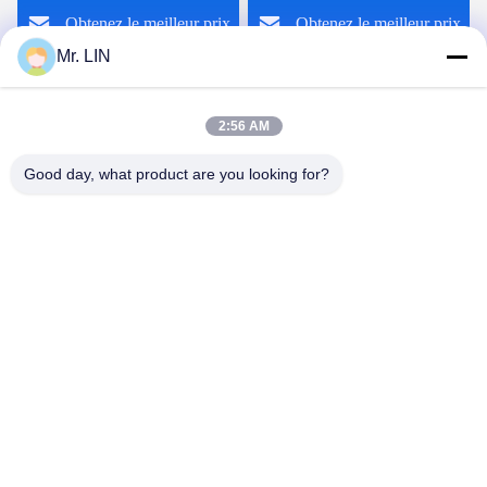
Obtenez le meilleur prix
Obtenez le meilleur prix
0.2mm
Mr. LIN
2:56 AM
Good day, what product are you looking for?
Guangdong Jinhonghai New Material
Technology Co., Ltd
hydhongyundasale2@gmail.com
86--13192099222
Bâtiment 5, centre de fabrication intelligent de Bauhinia
de Lihe, route est de 105 Qingbin, ville de Qingxi, ville de
Dongguan