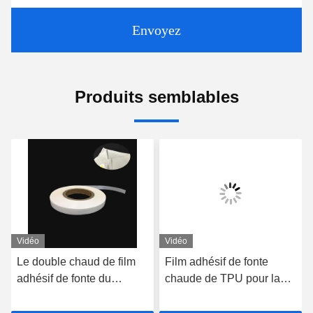
Envoyez
Produits semblables
Vidéo
Vidéo
Le double chaud de film
Film adhésif de fonte
adhésif de fonte du
chaude de TPU pour la
soutien-gorge TPU de
force de liaison du tissu
sport a dégrossi 0.18mm
de textile 0.1mm 0.12mm