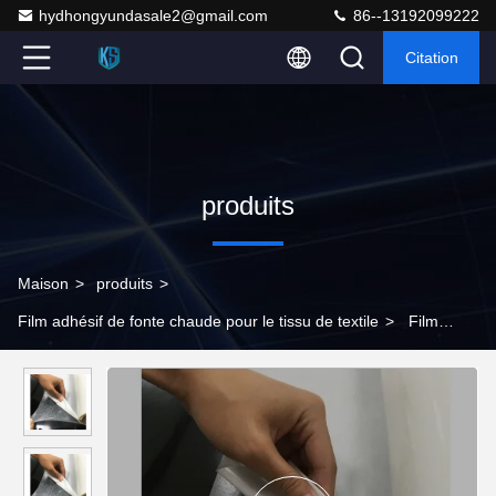
hydhongyundasale2@gmail.com
86--13192099222
Citation
produits
Maison
>
produits
>
Film adhésif de fonte chaude pour le tissu de textile
>
Film
soluble de tour de broderie de la chaleur de Rohs 1.2g/Cm3 pour
les sous-vêtements mous de soutien-gorge