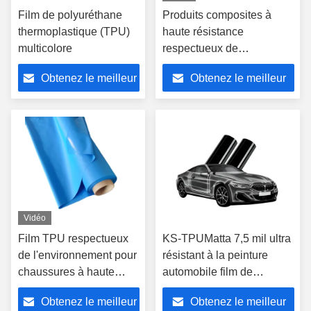
Film de polyuréthane
Produits composites à
thermoplastique (TPU)
haute résistance
multicolore
respectueux de
l'environnement de 1400
Obtenez le meilleur
Obtenez le meilleur
mm de largeur
prix
prix
Vidéo
Film TPU respectueux
KS-TPUMatta 7,5 mil ultra
de l'environnement pour
résistant à la peinture
chaussures à haute
automobile film de
résistance de
protection TPU aliphatique
Obtenez le meilleur
Obtenez le meilleur
commande minimum de