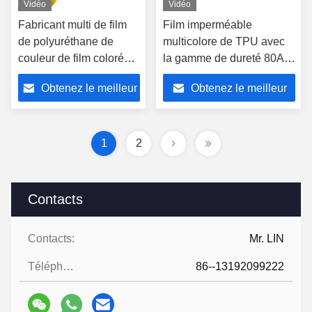
Vidéo
Vidéo
Fabricant multi de film
Film imperméable
de polyuréthane de
multicolore de TPU avec
couleur de film coloré
la gamme de dureté 80A-
imperméable de TPU
95A MOQ 500Yards
Obtenez le meilleur
Obtenez le meilleur
prix
prix
1
2
Contacts
Contacts:
Mr. LIN
Téléphone:
86--13192099222