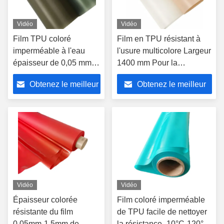
Vidéo
Vidéo
Film TPU coloré
Film en TPU résistant à
imperméable à l'eau
l'usure multicolore Largeur
épaisseur de 0,05 mm à
1400 mm Pour la
1,5 mm Largeur de 1400
protection de
Obtenez le meilleur
Obtenez le meilleur
mm Personnalisable
l'environnement
prix
prix
Vidéo
Vidéo
Épaisseur colorée
Film coloré imperméable
résistante du film
de TPU facile de nettoyer
0.05mm-1.5mm de
la résistance -10°C-120°C