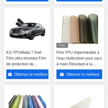
500 mètres
prix
prix
Vidéo
KS-TPUMatta 7.5mil
Film TPU imperméable à
Film ultra résistant Film
l'eau multicolore pour sacs
de protection de
à main Résistant à la
peinture automobile
température -10°C-120°C
Obtenez le meilleur
Obtenez le meilleur
prix
prix