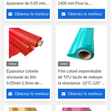
épaisseur de 0,05 mm à
1400 mm Pour la
1,5 mm Largeur de 1400
protection de
Obtenez le meilleur
Obtenez le meilleur
mm Personnalisable
l'environnement
prix
prix
Vidéo
Vidéo
Épaisseur colorée
Film coloré imperméable
résistante du film
de TPU facile de nettoyer
0.05mm-1.5mm de
la résistance -10°C-120°C
l'hydrolyse TPU pour
de la température
Obtenez le meilleur
Obtenez le meilleur
des sacs à main de
chaussures
prix
prix