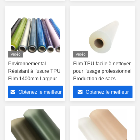
prix
prix
Vidéo
Vidéo
Environnemental
Film TPU facile à nettoyer
Résistant à l'usure TPU
pour l'usage professionnel
Film 1400mm Largeur
Production de sacs
personnalisable
épaisseur 0,05 mm-1,5
Obtenez le meilleur
Obtenez le meilleur
mm
prix
prix