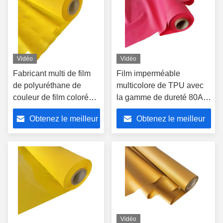
Vidéo
Vidéo
Fabricant multi de film
Film imperméable
de polyuréthane de
multicolore de TPU avec
couleur de film coloré
la gamme de dureté 80A-
imperméable de TPU
95A MOQ 500Yards
Obtenez le meilleur
Obtenez le meilleur
prix
prix
Vidéo