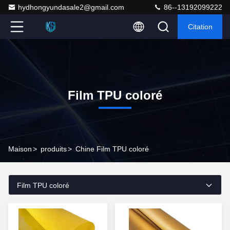
hydhongyundasale2@gmail.com
86--13192099222
Citation
Film TPU coloré
Maison
>
produits
>
Chine Film TPU coloré
Film TPU coloré