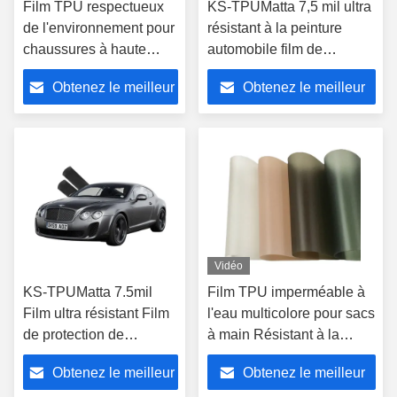
Film TPU respectueux
KS-TPUMatta 7,5 mil ultra
de l'environnement pour
résistant à la peinture
chaussures à haute
automobile film de
résistance de
protection TPU aliphatique
Obtenez le meilleur
Obtenez le meilleur
commande minimum de
500 mètres
prix
prix
Vidéo
KS-TPUMatta 7.5mil
Film TPU imperméable à
Film ultra résistant Film
l'eau multicolore pour sacs
de protection de
à main Résistant à la
peinture automobile
température -10°C-120°C
Obtenez le meilleur
Obtenez le meilleur