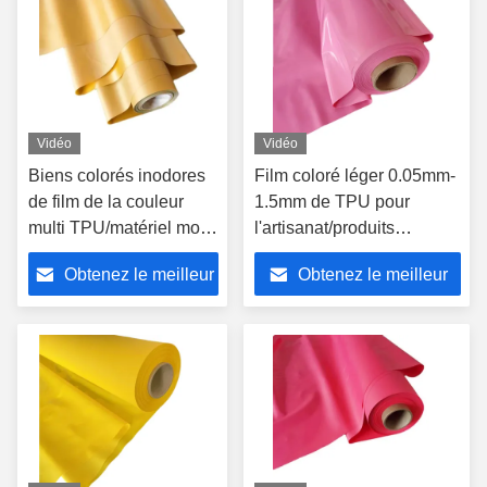
Vidéo
Vidéo
Biens colorés inodores
Film coloré léger 0.05mm-
de film de la couleur
1.5mm de TPU pour
multi TPU/matériel mou
l'artisanat/produits
pour des sacs à main de
gonflables
Obtenez le meilleur
Obtenez le meilleur
chaussures
prix
prix