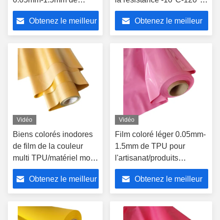
l'hydrolyse TPU pour
de la température
Obtenez le meilleur
Obtenez le meilleur
des sacs à main de
chaussures
prix
prix
Vidéo
Vidéo
Biens colorés inodores
Film coloré léger 0.05mm-
de film de la couleur
1.5mm de TPU pour
multi TPU/matériel mou
l'artisanat/produits
pour des sacs à main de
gonflables
Obtenez le meilleur
Obtenez le meilleur
chaussures
prix
prix