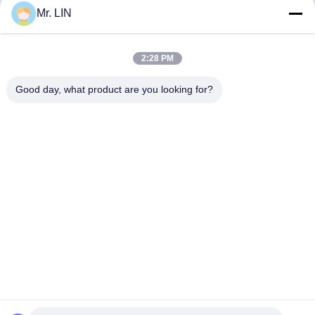
Mr. LIN
2:28 PM
Good day, what product are you looking for?
Guangdong Jinhonghai New Material
Technology Co., Ltd
hydhongyundasale2@gmail.com
86--13192099222
Bâtiment 5, centre de fabrication intelligent de Bauhinia
de Lihe, route est de 105 Qingbin, ville de Qingxi, ville de
Dongguan
Bonne qualité de la Chine Film chaud de fonte Fournisseur.
© de Copyright 2021-2026 hotmelt-films.com . Tous droits