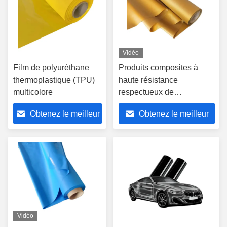
Vidéo
Film de polyuréthane
Produits composites à
thermoplastique (TPU)
haute résistance
multicolore
respectueux de
l'environnement de 1400
Obtenez le meilleur
Obtenez le meilleur
mm de largeur
prix
prix
Vidéo