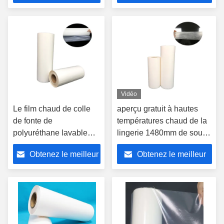
prix
prix
Vidéo
Le film chaud de colle
aperçu gratuit à hautes
de fonte de
températures chaud de la
polyuréthane lavable
lingerie 1480mm de sous-
lissent Mesh Tape
vêtements de film de colle
Obtenez le meilleur
Obtenez le meilleur
adhésif
de fonte de la PA
1.15g/cm3
prix
prix