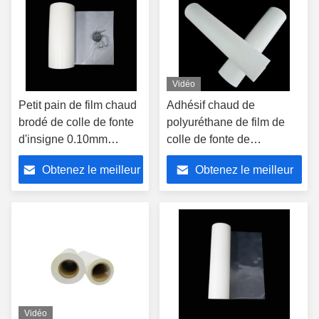
Vidéo
Petit pain de film chaud
Adhésif chaud de
brodé de colle de fonte
polyuréthane de film de
d'insigne 0.10mm
colle de fonte de
translucides 0.12mm
l'épaisseur TPU
Obtenez le meilleur
Obtenez le meilleur
avec la bonne
doucement de 0.08mm
adhérence
prix
prix
Vidéo