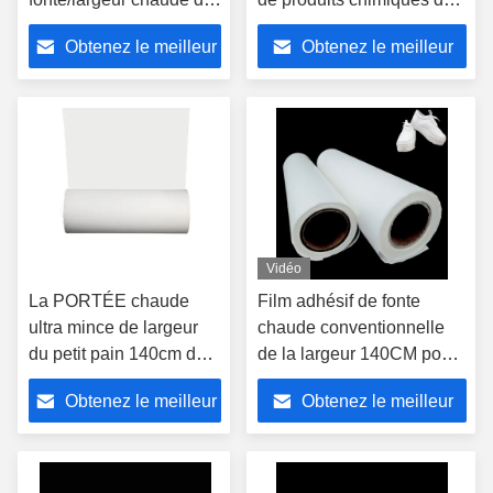
la largeur 100cm du petit
colle de tissu chaud de
Obtenez le meilleur
Obtenez le meilleur
pain de film de
film pour coller la caisse
stratification 140cm
d'Ipad
prix
prix
Vidéo
La PORTÉE chaude
Film adhésif de fonte
ultra mince de largeur
chaude conventionnelle
du petit pain 140cm de
de la largeur 140CM pour
stratification de film de
les chaussures de
Obtenez le meilleur
Obtenez le meilleur
colle de fonte a certifié
stratification
prix
prix