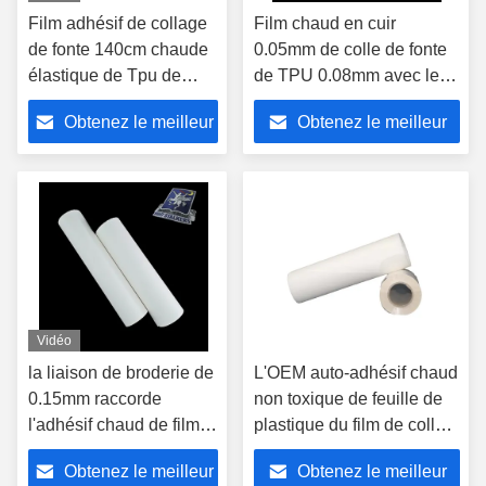
Film adhésif de collage
Film chaud en cuir
de fonte 140cm chaude
0.05mm de colle de fonte
élastique de Tpu de
de TPU 0.08mm avec le
colle pour le tissu
papier de libération
Obtenez le meilleur
Obtenez le meilleur
prix
prix
Vidéo
la liaison de broderie de
L'OEM auto-adhésif chaud
0.15mm raccorde
non toxique de feuille de
l'adhésif chaud de film
plastique du film de colle
de colle de fonte pour
de fonte/0.20mm a
Obtenez le meilleur
Obtenez le meilleur
l'insigne
accepté