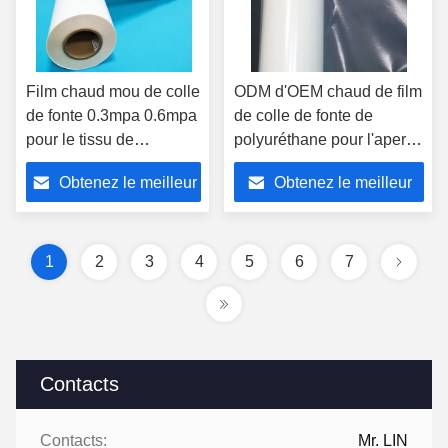
Film chaud mou de colle
ODM d'OEM chaud de film
de fonte 0.3mpa 0.6mpa
de colle de fonte de
pour le tissu de
polyuréthane pour l'aperçu
interlignage
gratuit d'habillement de
Obtenez le meilleur
Obtenez le meilleur
tissu
prix
prix
1
2
3
4
5
6
7
Contacts
Contacts:
Mr. LIN