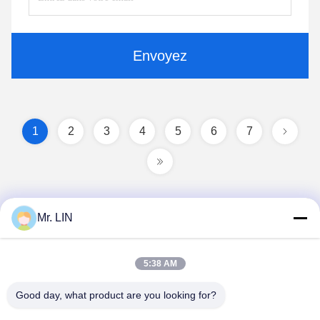
Envoyez
1
2
3
4
5
6
7
Mr. LIN
5:38 AM
Good day, what product are you looking for?
Guangdong Jinhonghai New Material
Technology Co., Ltd