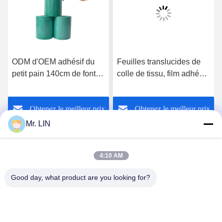
ODM d'OEM adhésif du
Feuilles translucides de
petit pain 140cm de fonte
colle de tissu, film adhésif
de produits chimiques de
de Hotmelt TPU pour le
colle de tissu chaud de
crochet magique
Obtenez le meilleur prix
Obtenez le meilleur prix
film pour coller la caisse
d'Ipad
Mr. LIN
4:10 AM
Good day, what product are you looking for?
Guangdong Jinhonghai New Material
Technology Co., Ltd
hydhongyundasale2@gmail.com