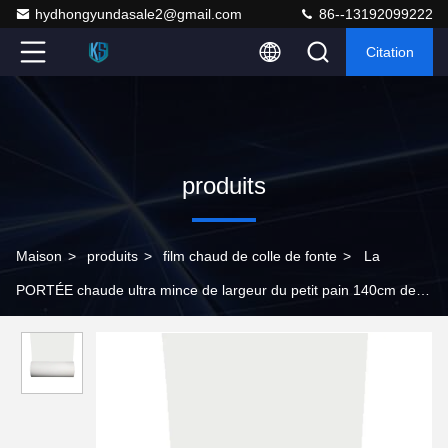
hydhongyundasale2@gmail.com
86--13192099222
Citation
produits
Maison
>
produits
>
film chaud de colle de fonte
>
La
PORTÉE chaude ultra mince de largeur du petit pain 140cm de
stratification de film de colle de fonte a certifié