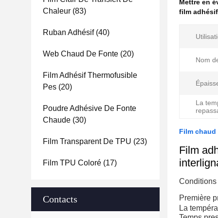
Mettre en 
Chaleur
(83)
film adhési
Ruban Adhésif
(40)
Utilisat
Web Chaud De Fonte
(20)
Nom de
Film Adhésif Thermofusible
Épaiss
Pes
(20)
La tem
Poudre Adhésive De Fonte
repass
Chaude
(30)
Film chaud 
Film Transparent De TPU
(23)
Film adh
interlig
Film TPU Coloré
(17)
Conditions
Contacts
Première p
La tempéra
Temps pres