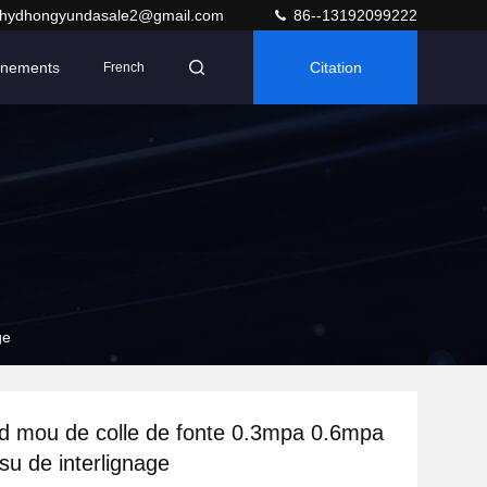
hydhongyundasale2@gmail.com
86--13192099222
nements
Citation
French
ge
d mou de colle de fonte 0.3mpa 0.6mpa
ssu de interlignage