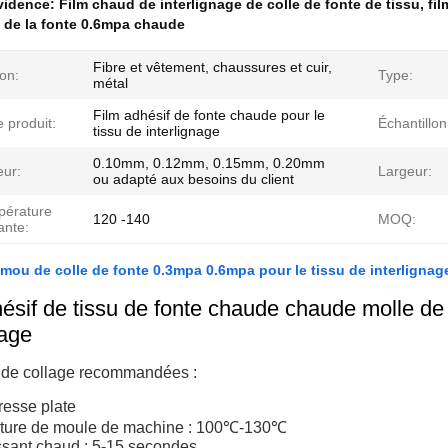
évidence:
Film chaud de interlignage de colle de fonte de tissu
,
fi
f de la fonte 0.6mpa chaude
Fibre et vêtement, chaussures et cuir,
ion:
Type:
métal
Film adhésif de fonte chaude pour le
 produit:
Échantillon
tissu de interlignage
0.10mm, 0.12mm, 0.15mm, 0.20mm
eur:
Largeur:
ou adapté aux besoins du client
pérature
120 -140
MOQ:
ante:
mou de colle de fonte 0.3mpa 0.6mpa pour le tissu de interlignag
ésif de tissu de fonte chaude chaude molle de 
nage
 de collage recommandées :
resse plate
ture de moule de machine : 100℃-130℃
sant chaud : 5-15 secondes