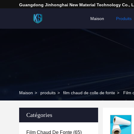
Guangdong Jinhonghai New Material Technology Co., L
Maison
Produits
Maison
>
produits
>
film chaud de colle de fonte
>
Film 
Catégories
Film Chaud De Fonte
(65)