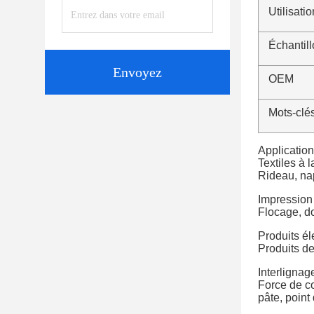
Utilisatio
Échantil
Envoyez
OEM
Mots-clés
Application
Textiles à 
Rideau, na
Impression 
Flocage, d
Produits él
Produits d
Interlignag
Force de co
pâte, point