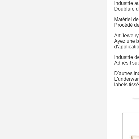
Industrie a
Doublure de
Matériel de 
Procédé de f
Art Jewelry
Ayez une bo
d'applicati
Industrie 
Adhésif sup
D'autres in
L'underware
labels tiss