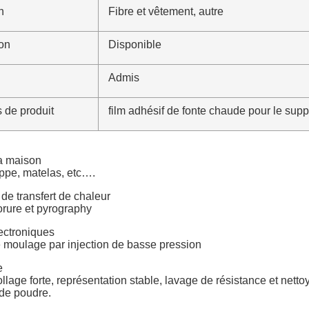
n
Fibre et vêtement, autre
lon
Disponible
Admis
 de produit
film adhésif de fonte chaude pour le supp
la maison
ppe, matelas, etc….
de transfert de chaleur
orure et pyrography
ectroniques
e moulage par injection de basse pression
e
llage forte, représentation stable, lavage de résistance et netto
 de poudre.