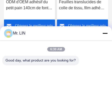
ODM d'OEM adhésif du
Feuilles translucides de
petit pain 140cm de fonte
colle de tissu, film adhésif
de produits chimiques de
de Hotmelt TPU pour le
colle de tissu chaud de
crochet magique
Obtenez le meilleur prix
Obtenez le meilleur prix
film pour coller la caisse
d'Ipad
Mr. LIN
6:30 AM
Good day, what product are you looking for?
Guangdong Jinhonghai New Material
Technology Co., Ltd
hydhongyundasale2@gmail.com
86--13192099222
Bâtiment 5, centre de fabrication intelligent de Bauhinia
de Lihe, route est de 105 Qingbin, ville de Qingxi, ville de
Dongguan