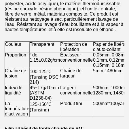
polyester, acide acrylique), le matériel thermodurcissable
(résine époxyde, résine phénolique), et l'unité centrale,
fibre de verre, métal, matériau composite. Ce produit est
résistant au nettoyage à sec, particulièrement lavage de
l'eau. Résistant au lavage d'eau bouillante et à la vapeur à
hautes températures, et à elle est insoluble en éthanol.
Couleur
Transparent
Protection de
Papier de libérat
libération
d'auto-collant
Proportion
³ de
Épaisseur
0.05mm, 0.08mm
1.15±0.02g/cm
conventionnelle
0.1mm, 0.12mm,
0.15mm, 0.18mm
Chaîne de
Chaîne de
5mm-1480mm
100-125℃
fusion
largeur
(Tunsing DSC
214)
Index de
45±17g/10min
Largeur
500mm, 1000mm
liquidité
(ASTM
conventionnelle
1280mm, 1480m
D1238-04)
La
Produit fini
500mm*100yards/
125-150℃
température
(Tunsing)
d'activation
Film adhésif de fonte chaude de PO :