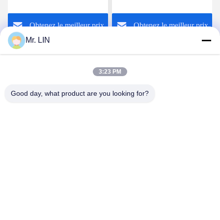
de produits chimiques de
de Hotmelt TPU pour le
colle de tissu chaud de
crochet magique
Obtenez le meilleur prix
Obtenez le meilleur prix
film pour coller la caisse
d'Ipad
Mr. LIN
3:23 PM
Good day, what product are you looking for?
Guangdong Jinhonghai New Material
Technology Co., Ltd
hydhongyundasale2@gmail.com
86--13192099222
Bâtiment 5, centre de fabrication intelligent de Bauhinia
de Lihe, route est de 105 Qingbin, ville de Qingxi, ville de
Dongguan