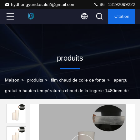
hydhongyundasale2@gmail.com
86--13192099222
Citation
produits
Maison
>
produits
>
film chaud de colle de fonte
>
aperçu
gratuit à hautes températures chaud de la lingerie 1480mm de
sous-vêtements de film de colle de fonte de la PA 1.15g/cm3