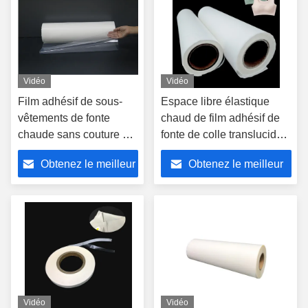
Vidéo
Vidéo
Film adhésif de sous-
Espace libre élastique
vêtements de fonte
chaud de film adhésif de
chaude sans couture du
fonte de colle translucide
soutien-gorge TPU avec
pour les sous-vêtements
Obtenez le meilleur
Obtenez le meilleur
le papier de libération
sans couture
prix
prix
Vidéo
Vidéo