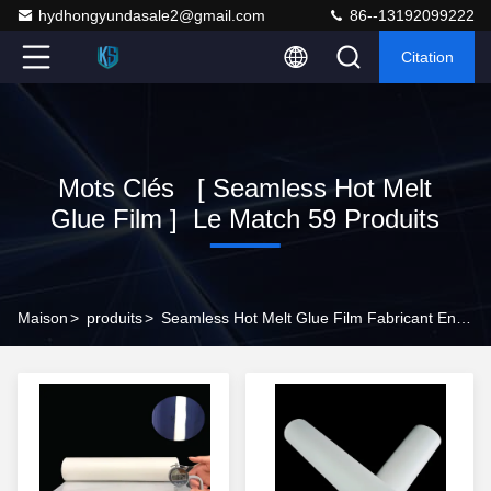
hydhongyundasale2@gmail.com
86--13192099222
Citation
Mots Clés [ Seamless Hot Melt
Glue Film ] Le Match 59 Produits
Maison
>
produits
>
Seamless Hot Melt Glue Film Fabricant En Ligne