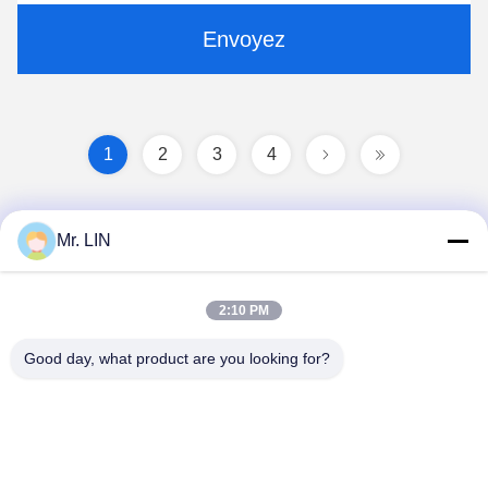
Envoyez
1
2
3
4
Mr. LIN
2:10 PM
Good day, what product are you looking for?
Guangdong Jinhonghai New Material
Technology Co., Ltd
hydhongyundasale2@gmail.com