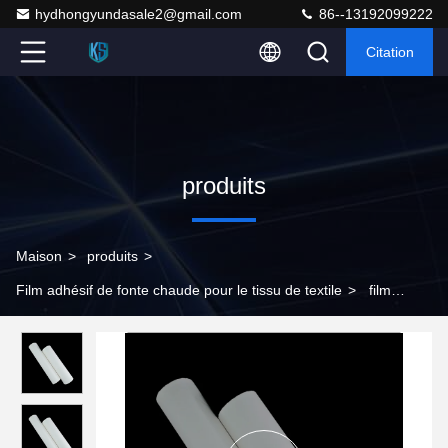
hydhongyundasale2@gmail.com
86--13192099222
Citation
produits
Maison
>
produits
>
Film adhésif de fonte chaude pour le tissu de textile
>
film
adhésif PO de 140cm de fonte chaude translucide de la largeur
pour le tissu de textile