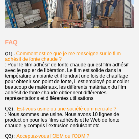
FAQ
.
Comment est-ce que je me renseigne sur le film
Q1)
adhésif de fonte chaude ?
: Pour le film adhésif de fonte chaude qui est film adhésif
avec le papier de libération. Le film est solide dans la
température ambiante et il fondrait une fois de chauffage
pour obtenir son point de fonte, il est employé pour coller
beaucoup de matériaux, les différents matériaux du film
adhésif de fonte chaude obtiennent différentes
représentations et différentes utilisations.
Q2) :
Est-vous usine ou une société commerciale ?
: Nous sommes une usine. Nous avons 10 lignes de
production pour les films adhésifs et le Web de fonte
chaude, y compris l'extrusion enduisant etc.
Q3) :
Acceptez-vous l'OEM ou l'ODM ?