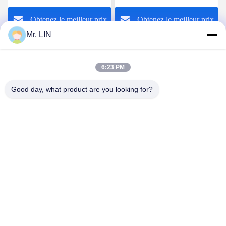
sport a dégrossi 0.18mm
de textile 0.1mm 0.12mm
Obtenez le meilleur prix
Obtenez le meilleur prix
0.2mm
Mr. LIN
6:23 PM
Good day, what product are you looking for?
Guangdong Jinhonghai New Material
Technology Co., Ltd
hydhongyundasale2@gmail.com
86--13192099222
Bâtiment 5, centre de fabrication intelligent de Bauhinia
de Lihe, route est de 105 Qingbin, ville de Qingxi, ville de
Dongguan