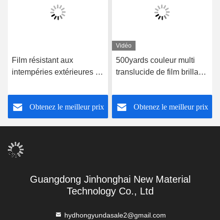
Vidéo
Film résistant aux
500yards couleur multi
intempéries extérieures de
translucide de film brillant
la série KS-TPU15
thermoplastique
Titanium PRO Film de
imperméable du
Obtenez le meilleur prix
Obtenez le meilleur prix
protection de peinture
polyuréthane TPU
automobile
Guangdong Jinhonghai New Material
Technology Co., Ltd
hydhongyundasale2@gmail.com