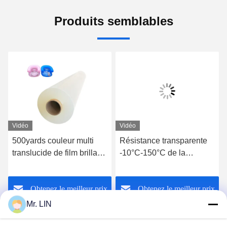
Produits semblables
Vidéo
Vidéo
500yards couleur multi
Résistance transparente
translucide de film brillant
-10°C-150°C de la
thermoplastique
température de film de
imperméable du
100% TPU pour les
Obtenez le meilleur prix
Obtenez le meilleur prix
polyuréthane TPU
produits composés
Mr. LIN