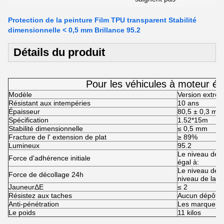
Protection de la peinture Film TPU transparent Stabilité
dimensionnelle < 0,5 mm Brillance 95.2
Détails du produit
Pour les véhicules à moteur él
Modèle
Version extrê
Résistant aux intempéries
10 ans
Épaisseur
80,5 ± 0,3 milli
Spécification
1.52*15m
Stabilité dimensionnelle
≤ 0,5 mm
Fracture de l' extension de plat
≥ 89%
Lumineux
95.2
Le niveau de d
Force d'adhérence initiale
égal à:
Le niveau de l
Force de décollage 24h
niveau de la c
JauneurΔE
≤ 2
Résistez aux taches
Aucun dépôt vi
Anti-pénétration
Les marqueur
Le poids
11 kilos