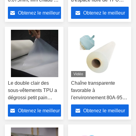
protection de
1480mm avec le papier de
Obtenez le meilleur
Obtenez le meilleur
polyuréthane
libération
prix
prix
Vidéo
Le double clair des
Chaîne transparente
sous-vêtements TPU a
favorable à
dégrossi petit pain
l'environnement 80A-95A
adhésif adapté aux
de dureté de film de TPU
Obtenez le meilleur
Obtenez le meilleur
besoins du client
pour des chaussures
prix
prix