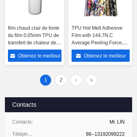
film chaud clair de fonte
TPU Hot Melt Adhesive
du film 0.05mm TPU de
Film with 144.7N.C
transfert de chaleur de
Average Peeling Force,
480mm pour la
High Humidity Resistance,
Obtenez le meilleur
Obtenez le meilleur
chaussure de tissu de
and Release Paper Base
textile
for Strong Adhesion
prix
prix
1
2
Contacts
Contacts:
Mr. LIN
Téléphone:
86--13192099222