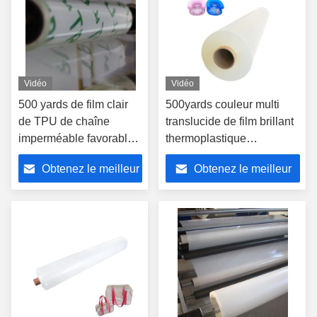
Vidéo
Vidéo
500 yards de film clair
500yards couleur multi
de TPU de chaîne
translucide de film brillant
imperméable favorable
thermoplastique
à l'environnement de la
imperméable du
Obtenez le meilleur
Obtenez le meilleur
dureté 80A-95A
polyuréthane TPU
prix
prix