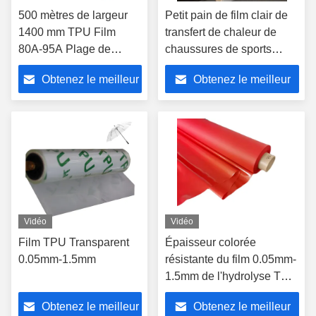
500 mètres de largeur
Petit pain de film clair de
1400 mm TPU Film
transfert de chaleur de
80A-95A Plage de
chaussures de sports
dureté personnalisable
1400mm 1500mm adapté
Obtenez le meilleur
Obtenez le meilleur
aux besoins du client avec
le papier de libération
prix
prix
Vidéo
Vidéo
Film TPU Transparent
Épaisseur colorée
0.05mm-1.5mm
résistante du film 0.05mm-
1.5mm de l'hydrolyse TPU
pour des sacs à main de
Obtenez le meilleur
Obtenez le meilleur
chaussures