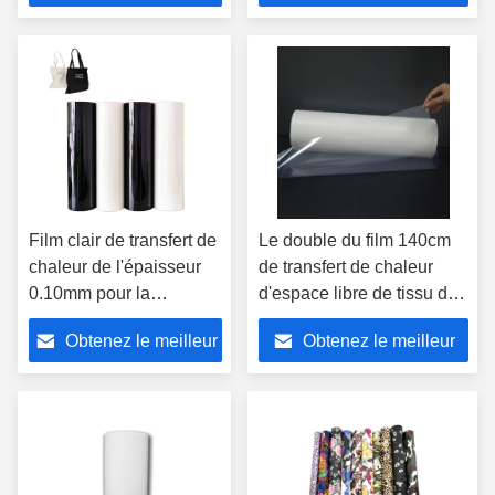
prix
prix
Film clair de transfert de
Le double du film 140cm
chaleur de l'épaisseur
de transfert de chaleur
0.10mm pour la
d'espace libre de tissu de
décoration de vêtement
TPU a dégrossi petit pain
Obtenez le meilleur
Obtenez le meilleur
pour des sacs
adhésif
prix
prix