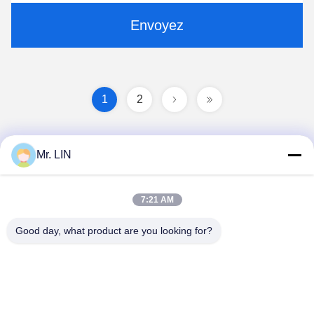
Envoyez
1
2
Mr. LIN
7:21 AM
Good day, what product are you looking for?
Guangdong Jinhonghai New Material
Technology Co., Ltd
hydhongyundasale2@gmail.com