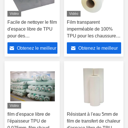
Vidéo
Vidéo
Facile de nettoyer le film
Film transparent
d'espace libre de TPU
imperméable de 100%
pour des
TPU pour les chaussures
chaussures/sacs à
500yards MOQ
Obtenez le meilleur
Obtenez le meilleur
main/artisanat
prix
prix
Vidéo
film d'espace libre de
Résistant à l'eau 5mm de
l'épaisseur TPU de
film de transfert de chaleur
0.075mm, film chaud de
d'espace libre de TPU