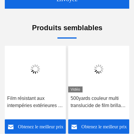
Produits semblables
Vidéo
Film résistant aux
500yards couleur multi
intempéries extérieures de
translucide de film brillant
la série KS-TPU15
thermoplastique
Titanium PRO Film de
imperméable du
Obtenez le meilleur prix
Obtenez le meilleur prix
protection de peinture
polyuréthane TPU