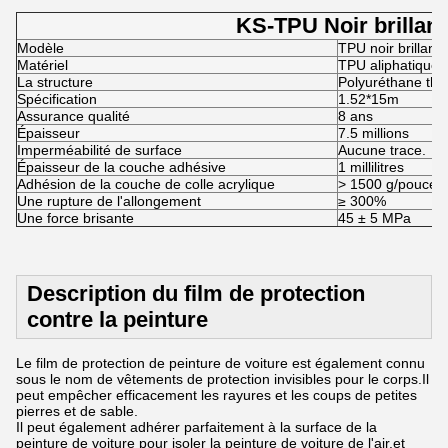
KS-TPU Noir brillant
Modèle
TPU noir brillant
Matériel
TPU aliphatique
La structure
Polyuréthane ther
Spécification
1.52*15m
Assurance qualité
8 ans
Épaisseur
7.5 millions
Imperméabilité de surface
Aucune trace.
Épaisseur de la couche adhésive
1 millilitres
Adhésion de la couche de colle acrylique
> 1500 g/pouce
Une rupture de l'allongement
≥ 300%
Une force brisante
45 ± 5 MPa
Description du film de protection
contre la peinture
Le film de protection de peinture de voiture est également connu
sous le nom de vêtements de protection invisibles pour le corps.Il
peut empêcher efficacement les rayures et les coups de petites
pierres et de sable.
Il peut également adhérer parfaitement à la surface de la
peinture de voiture pour isoler la peinture de voiture de l'air.et