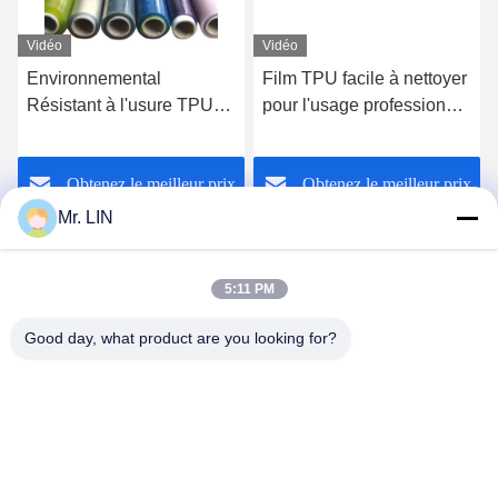
Vidéo
Vidéo
Environnemental
Film TPU facile à nettoyer
Résistant à l'usure TPU
pour l'usage professionnel
Film 1400mm Largeur
Production de sacs
personnalisable
épaisseur 0,05 mm-1,5
Obtenez le meilleur prix
Obtenez le meilleur prix
mm
Mr. LIN
5:11 PM
Good day, what product are you looking for?
Guangdong Jinhonghai New Material
Technology Co., Ltd
hydhongyundasale2@gmail.com
86--13192099222