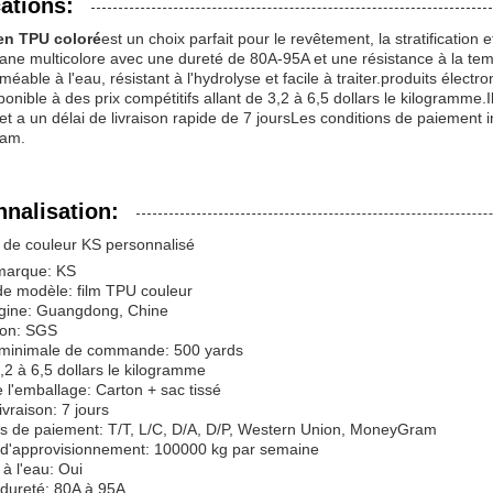
ations:
en TPU coloré
est un choix parfait pour le revêtement, la stratification et
ane multicolore avec une dureté de 80A-95A et une résistance à la temp
méable à l'eau, résistant à l'hydrolyse et facile à traiter.produits élect
sponible à des prix compétitifs allant de 3,2 à 6,5 dollars le kilogramme.
 et a un délai de livraison rapide de 7 joursLes conditions de paiement 
am.
nalisation:
 de couleur KS personnalisé
marque: KS
e modèle: film TPU couleur
igine: Guangdong, Chine
tion: SGS
 minimale de commande: 500 yards
3,2 à 6,5 dollars le kilogramme
e l'emballage: Carton + sac tissé
ivraison: 7 jours
ns de paiement: T/T, L/C, D/A, D/P, Western Union, MoneyGram
 d'approvisionnement: 100000 kg par semaine
 à l'eau: Oui
 dureté: 80A à 95A