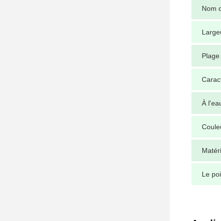
Nom d
Large
Plage
Caract
À l'ea
Coule
Matéri
Le poi