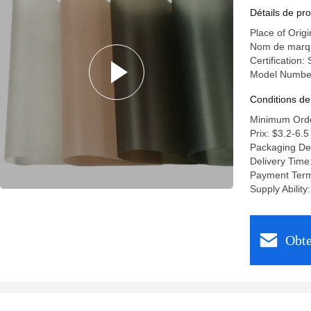
120°C
Détails de pro
Place of Orig
Nom de marq
Certification:
Model Number
Conditions de
Minimum Orde
Prix: $3.2-6.5
Packaging De
Delivery Time
Payment Term
Supply Abilit
Obte