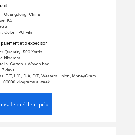
duit
in: Guangdong, China
ue: KS
 SGS
: Color TPU Film
 paiement et d'expédition
r Quantity: 500 Yards
 a kilogram
tails: Carton + Woven bag
: 7 days
s: T/T, L/C, D/A, D/P, Western Union, MoneyGram
y: 100000 kilograms a week
nez le meilleur prix