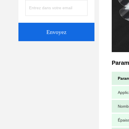
Envoyez
Param
Param
Applic
Nombr
Épais