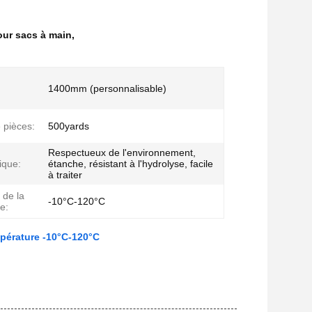
our sacs à main
,
1400mm (personnalisable)
 pièces:
500yards
Respectueux de l'environnement,
ique:
étanche, résistant à l'hydrolyse, facile
à traiter
 de la
-10°C-120°C
e:
mpérature -10°C-120°C