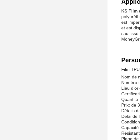
Applic
KS Film 
polyuréth
est imper
et est di
sac tissé
MoneyGr
Person
Film TPU
Nom de 
Numéro d
Lieu d'or
Certifica
Quantité
Prix: de 
Détails d
Délai de l
Conditio
Capacité
Résistant
Plage de