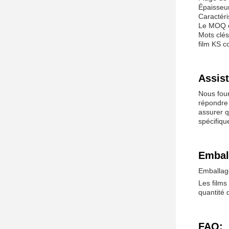
Épaisseu
Caractéri
Le MOQ e
Mots clés
film KS 
Assist
Nous four
répondre 
assurer q
spécifiqu
Emball
Emballage
Les films
quantité 
FAQ: