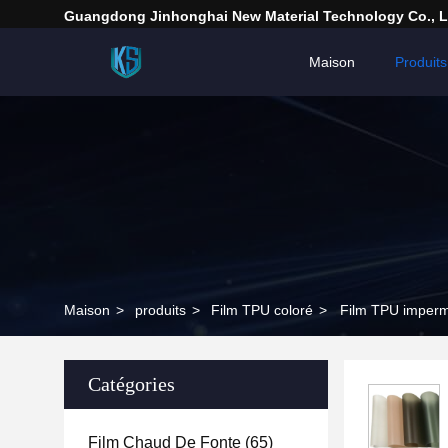
Guangdong Jinhonghai New Material Technology Co., L
Maison
Produits
Maison
>
produits
>
Film TPU coloré
>
Film TPU impermé
Catégories
Film Chaud De Fonte
(65)