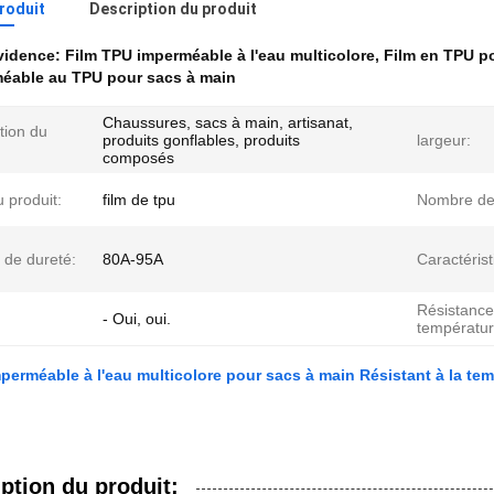
produit
Description du produit
évidence:
Film TPU imperméable à l'eau multicolore
,
Film en TPU p
méable au TPU pour sacs à main
Chaussures, sacs à main, artisanat,
tion du
produits gonflables, produits
largeur:
composés
 produit:
film de tpu
Nombre de
 de dureté:
80A-95A
Caractérist
Résistance
:
- Oui, oui.
températur
perméable à l'eau multicolore pour sacs à main Résistant à la te
ption du produit: