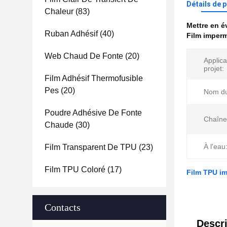
Détails de 
Chaleur
(83)
Mettre en 
Ruban Adhésif
(40)
Film imper
Web Chaud De Fonte
(20)
Applica
projet:
Film Adhésif Thermofusible
Pes
(20)
Nom du
Poudre Adhésive De Fonte
Chaîne
Chaude
(30)
À l'eau
Film Transparent De TPU
(23)
Film TPU Coloré
(17)
Film TPU im
Contacts
Descri