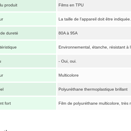
u produit
Films en TPU
ur
La taille de l'appareil doit être indiquée.
 de dureté
80A à 95A
éristique
Environnemental, étanche, résistant à l'h
u
- Oui, oui.
ur
Multicolore
el
Polyuréthane thermoplastique brillant
nt fort
Film de polyuréthane multicolore, très r