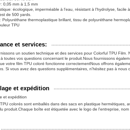
r: 0,05 mm à 1,5 mm
stique: écologique, imperméable à l'eau, résistant à l'hydrolyse, facile à 
st de 500 yards.
: Polyuréthane thermoplastique brillant, tissu de polyuréthane hermopl
couleur TPU
ance et services:
nissons un soutien technique et des services pour Colorful TPU Film. 
à toutes vos questions concernant le produit.Nous fournissons égalemen
ue votre film TPU coloré fonctionne correctementNous offrons égalem
es. Si vous avez des questions supplémentaires, n'hésitez pas à nous c
age et expédition
 et expédition
 TPU colorés sont emballés dans des sacs en plastique hermétiques, avec
du produit.Chaque boîte est étiquetée avec le logo de l'entreprise, nom 