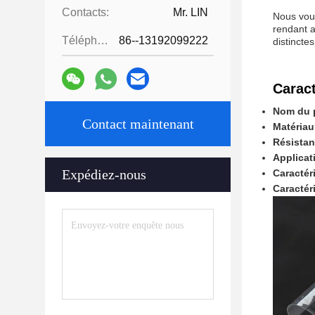
Contacts:
Mr. LIN
Nous vous
rendant a
Téléphone:
86--13192099222
distincte
Caract
Nom du p
Contact maintenant
Matériau
Résistant
Applicat
Expédiez-nous
Caractér
Caractér