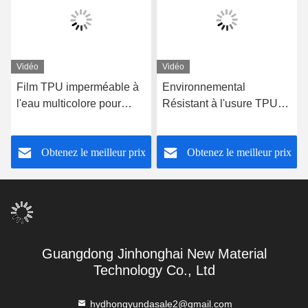
Vidéo
Vidéo
Film TPU imperméable à
Environnemental
l'eau multicolore pour
Résistant à l'usure TPU
sacs à main Résistant à la
Film 1400mm Largeur
température -10°C-120°C
personnalisable
Obtenez le meilleur prix
Obtenez le meilleur prix
Guangdong Jinhonghai New Material
Technology Co., Ltd
hydhongyundasale2@gmail.com