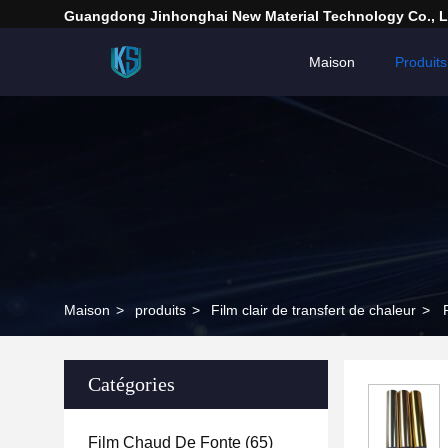
Guangdong Jinhonghai New Material Technology Co., L
Maison
Produits
Maison
>
produits
>
Film clair de transfert de chaleur
>
Catégories
Film Chaud De Fonte
(65)