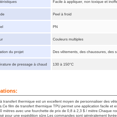
éristiques
Facile à appliquer, non toxique et inoff
ode
Peel à froid
el
PN
ur
Couleurs multiples
ation du projet
Des vêtements, des chaussures, des sa
rature de pressage à chaud
130 à 150°C
ations:
 à transfert thermique est un excellent moyen de personnaliser des vê
.Ce film de transfert thermique TPU permet une application facile et est
0 mètres avec une fourchette de prix de 0,8 à 2,3 $ / mètre.Chaque r
ssé pour une expédition sûre.Les commandes sont généralement livrées