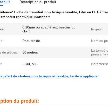
produit
Description du produit
évidence:
Fiche de transfert non toxique lavable
,
Film en PET à tra
 transfert thermique inoffensif
0.10mm ou adapté aux besoins du
eur:
largeur:
client
e:
Peau froide
Nom du pro
La tempéra
 de pièces:
50 mètres
pressante 
e:
- Oui, oui.
Caractérist
ransfert de chaleur non toxique et lavable, facile à appliquer
ption du produit: