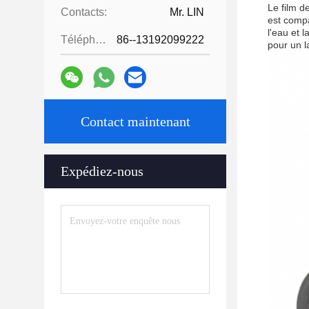
Le film d
Contacts:
Mr. LIN
est compa
l'eau et l
Téléphone:
86--13192099222
pour un l
Contact maintenant
Expédiez-nous