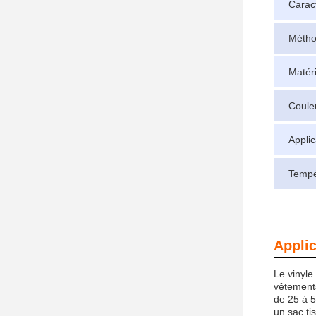
Caract
Méth
Matéri
Coule
Applic
Tempé
Applic
Le vinyle
vêtements
de 25 à 5
un sac ti