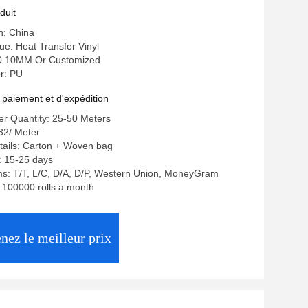
duit
n: China
e: Heat Transfer Vinyl
: 0.10MM Or Customized
r: PU
 paiement et d'expédition
r Quantity: 25-50 Meters
.32/ Meter
tails: Carton + Woven bag
: 15-25 days
s: T/T, L/C, D/A, D/P, Western Union, MoneyGram
: 100000 rolls a month
nez le meilleur prix