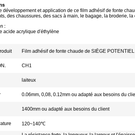
ns
de développement et application de ce film adhésif de fonte ch
s, des chaussures, des sacs à main, le bagage, la broderie, la di
n :
 acide acrylique d'éthylène
roduit
Film adhésif de fonte chaude de SIÈGE POTENTI
ON.
CH1
laiteux
r
0.06mm, 0,08, 0.12mm ou adapté aux besoins du clie
1400mm ou adapté aux besoins du client
ature
120~140℃
La résistance forte, la longueur, la largeur et l'épais