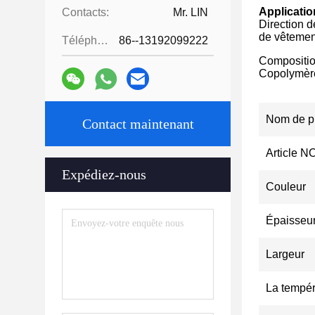
Applicatio
Contacts:
Mr. LIN
Direction 
de vêtement
Téléphone:
86--13192099222
Compositio
Copolymère
Nom de p
Contact maintenant
Article N
Expédiez-nous
Couleur
Épaisseu
Largeur
La tempér