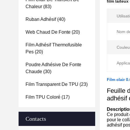
film laiteu
Chaleur
(83)
Utilisat
Ruban Adhésif
(40)
Nom de
Web Chaud De Fonte
(20)
Film Adhésif Thermofusible
Couleu
Pes
(20)
Applica
Poudre Adhésive De Fonte
Chaude
(30)
Film clair 
Film Transparent De TPU
(23)
Feuille
Film TPU Coloré
(17)
adhésif 
Descriptio
Ce produit 
Contacts
pour le col
adhésif pos