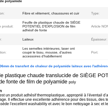
x de polyamide
ion:
Fibre et vêtement, chaussures et cuir
Type:
Feuille de plastique chaude de SIÈGE
 produit:
POTENTIEL D'EXPLOSION de film
Article NON
adhésif de fonte
r:
Laiteux
Épaisseur:
Les semelles intérieures, laser ont
tion:
coupé le tissu, mousse, d'autres
Port:
accessoires d'habillement
0.06mm de transfert de chaleur de polyamide laiteux avec l'adhéren
 de plastique chaude translucide de SIÈGE 
de fonte de film de
polyamide
poly
n
est un produit adhésif thermoplastique, approprié à l'éventail d'a
lage. Il effectue une excellente adhérence pour des tissus, des te
sède l'excellent washability et avec le bon nettoyage à sec et le