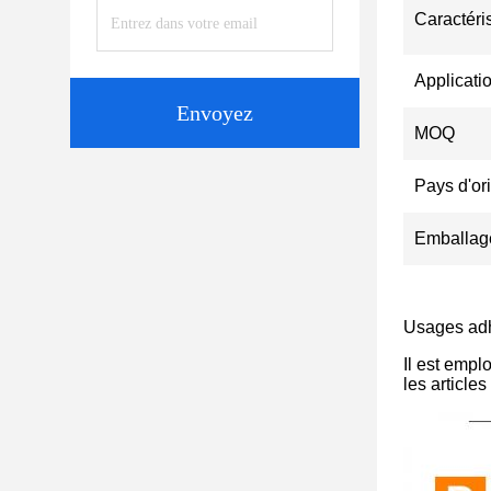
Caractéri
Applicati
Envoyez
MOQ
Pays d'or
Emballag
Usages adh
Il est empl
les article