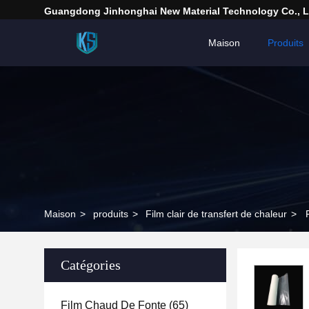
Guangdong Jinhonghai New Material Technology Co., L
Maison
Produits
Maison
>
produits
>
Film clair de transfert de chaleur
>
Catégories
Film Chaud De Fonte
(65)