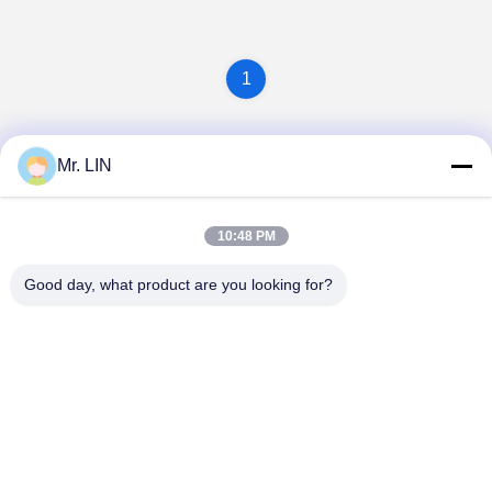
1
Mr. LIN
10:48 PM
Good day, what product are you looking for?
Guangdong Jinhonghai New Material
Technology Co., Ltd
hydhongyundasale2@gmail.com
86--13192099222
Bâtiment 5, centre de fabrication intelligent de Bauhinia
de Lihe, route est de 105 Qingbin, ville de Qingxi, ville de