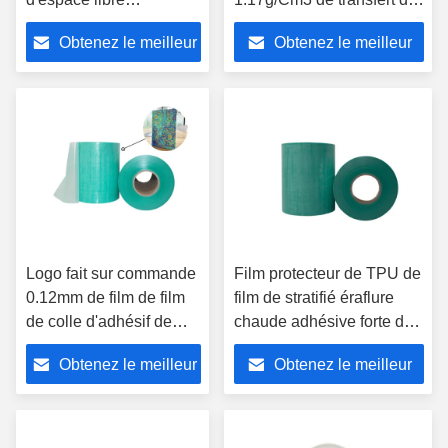
d'habillement pour la
chaleur pour la chaussure
Obtenez le meilleur
Obtenez le meilleur
PORTÉE de soutien-
de mastics
gorge de sous-
prix
prix
vêtements a délivré un
certificat
Logo fait sur commande
Film protecteur de TPU de
0.12mm de film de film
film de stratifié éraflure
de colle d'adhésif de
chaude adhésive forte de
polyuréthane/presse de
fonte d'anti
Obtenez le meilleur
Obtenez le meilleur
la chaleur 0.15mm
prix
prix