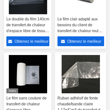
Le double du film 140cm
Le film clair adapté aux
de transfert de chaleur
besoins du client de
d'espace libre de tissu
transfert de chaleur roulent
de TPU a dégrossi petit
1.15g/cm3 1280mm pour
Obtenez le meilleur
Obtenez le meilleur
pain adhésif
le vamp de chaussures en
cuir
prix
prix
Vidéo
Le film sans couture de
Ruban adhésif de fonte
transfert de chaleur
chaude/bande claire
d'espace libre
1.17g/Cm3 de transfert de