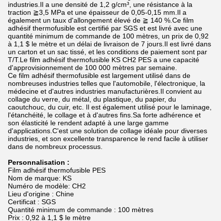
industries.Il a une densité de 1,2 g/cm³, une résistance à la
traction ≧3,5 MPa et une épaisseur de 0,05-0,15 mm.Il a
également un taux d'allongement élevé de ≧ 140 %.Ce film
adhésif thermofusible est certifié par SGS et est livré avec une
quantité minimum de commande de 100 mètres, un prix de 0,92
à 1,1 $ le mètre et un délai de livraison de 7 jours.Il est livré dans
un carton et un sac tissé, et les conditions de paiement sont par
T/T.Le film adhésif thermofusible KS CH2 PES a une capacité
d'approvisionnement de 100 000 mètres par semaine.
Ce film adhésif thermofusible est largement utilisé dans de
nombreuses industries telles que l'automobile, l'électronique, la
médecine et d'autres industries manufacturières.Il convient au
collage du verre, du métal, du plastique, du papier, du
caoutchouc, du cuir, etc. Il est également utilisé pour le laminage,
l'étanchéité, le collage et à d'autres fins.Sa forte adhérence et
son élasticité le rendent adapté à une large gamme
d'applications.C'est une solution de collage idéale pour diverses
industries, et son excellente transparence le rend facile à utiliser
dans de nombreux processus.
Personnalisation :
Film adhésif thermofusible PES
Nom de marque: KS
Numéro de modèle: CH2
Lieu d'origine : Chine
Certificat : SGS
Quantité minimum de commande : 100 mètres
Prix ​​: 0,92 à 1,1 $ le mètre