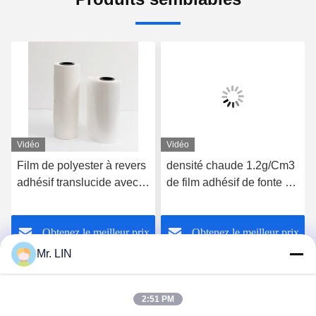
Vidéo
Vidéo
Film de polyester à revers
densité chaude 1.2g/Cm3
adhésif translucide avec
de film adhésif de fonte de
le papier de
SIÈGE POTENTIEL
libération/résistance à la
D'EXPLOSION élastique
Obtenez le meilleur prix
Obtenez le meilleur prix
traction 3.5MPa
avec le papier de
libération
Mr. LIN
2:51 PM