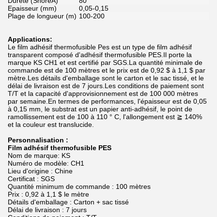
Dureté (ShoreA)
80
Epaisseur (mm)
0,05-0,15
Plage de longueur (m)
100-200
Applications:
Le film adhésif thermofusible Pes est un type de film adhésif
transparent composé d'adhésif thermofusible PES.Il porte la
marque KS CH1 et est certifié par SGS.La quantité minimale de
commande est de 100 mètres et le prix est de 0,92 $ à 1,1 $ par
mètre.Les détails d'emballage sont le carton et le sac tissé, et le
délai de livraison est de 7 jours.Les conditions de paiement sont
T/T et la capacité d'approvisionnement est de 100 000 mètres
par semaine.En termes de performances, l'épaisseur est de 0,05
à 0,15 mm, le substrat est un papier anti-adhésif, le point de
ramollissement est de 100 à 110 ° C, l'allongement est ≧ 140%
et la couleur est translucide.
Personnalisation :
Film adhésif thermofusible PES
Nom de marque: KS
Numéro de modèle: CH1
Lieu d'origine : Chine
Certificat : SGS
Quantité minimum de commande : 100 mètres
Prix ​​: 0,92 à 1,1 $ le mètre
Détails d'emballage : Carton + sac tissé
Délai de livraison : 7 jours