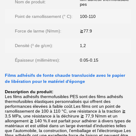
Nom de produit:
pes
Point de ramollissement (° C):
100-110
Force de larme (N/mm):
≧77.9
Densité (³ de g/cm):
1,2
Épaisseur (millimètres):
0.05-0.15
Films adhésifs de fonte chaude translucide avec le papier
de libération pour le matériel d'éponge
Description du produit:
Les films adhésifs thermofusibles PES sont des films adhésifs
thermofusibles élastiques personnalisés qui offrent des
performances élevées à faible coût.Les films ont un point de
ramollissement de 100 à 110 °C, une résistance à la traction ≧
3,5 MPa, une résistance à la déchirure ≧ 77,9 N/mm et un
allongement ≧ 140 %.Il est parfait pour adhérer à divers types de
matériaux et est utilisé dans un large éventail d'industries telles
que l'automobile, la construction, l'emballage et l'électronique.Les
films adhésifs ont une excellente force de liaison et peuvent être