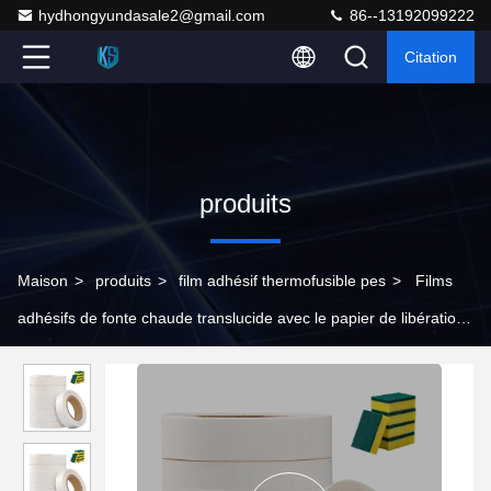
hydhongyundasale2@gmail.com
86--13192099222
Citation
produits
Maison
>
produits
>
film adhésif thermofusible pes
>
Films
adhésifs de fonte chaude translucide avec le papier de libération
pour le matériel d'éponge