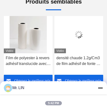
Produits semblables
Vidéo
Vidéo
Film de polyester à revers
densité chaude 1.2g/Cm3
adhésif translucide avec
de film adhésif de fonte de
le papier de
SIÈGE POTENTIEL
libération/résistance à la
D'EXPLOSION élastique
Obtenez le meilleur prix
Obtenez le meilleur prix
traction 3.5MPa
avec le papier de
libération
Mr. LIN
5:42 PM