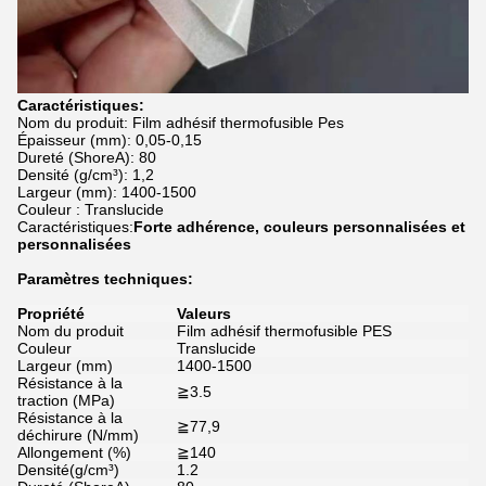
Caractéristiques:
Nom du produit: Film adhésif thermofusible Pes
Épaisseur (mm): 0,05-0,15
Dureté (ShoreA): 80
Densité (g/cm³): 1,2
Largeur (mm): 1400-1500
Couleur : Translucide
Caractéristiques:
Forte adhérence, couleurs personnalisées et
personnalisées
Paramètres techniques:
Propriété
Valeurs
Nom du produit
Film adhésif thermofusible PES
Couleur
Translucide
Largeur (mm)
1400-1500
Résistance à la
≧3.5
traction (MPa)
Résistance à la
≧77,9
déchirure (N/mm)
Allongement (%)
≧140
Densité(g/cm³)
1.2