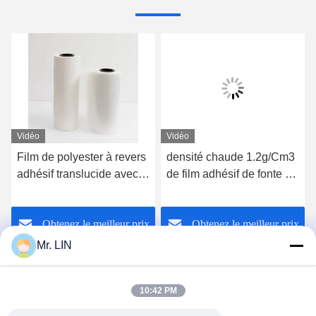
Vidéo
Vidéo
Film de polyester à revers
densité chaude 1.2g/Cm3
adhésif translucide avec
de film adhésif de fonte de
le papier de
SIÈGE POTENTIEL
libération/résistance à la
D'EXPLOSION élastique
Obtenez le meilleur prix
Obtenez le meilleur prix
traction 3.5MPa
avec le papier de
libération
Mr. LIN
10:42 PM