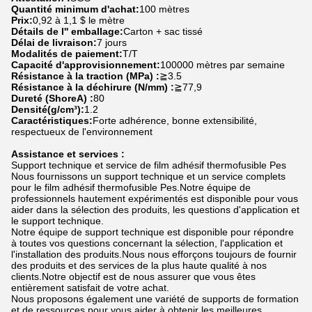
Quantité minimum d'achat:
100 mètres
Prix:
0,92 à 1,1 $ le mètre
Détails de l'' emballage:
Carton + sac tissé
Délai de livraison:
7 jours
Modalités de paiement:
T/T
Capacité d'approvisionnement:
100000 mètres par semaine
Résistance à la traction (MPa) :
≧3.5
Résistance à la déchirure (N/mm) :
≧77,9
Dureté (ShoreA) :
80
Densité(g/cm³):
1.2
Caractéristiques:
Forte adhérence, bonne extensibilité,
respectueux de l'environnement
Assistance et services :
Support technique et service de film adhésif thermofusible Pes
Nous fournissons un support technique et un service complets
pour le film adhésif thermofusible Pes.Notre équipe de
professionnels hautement expérimentés est disponible pour vous
aider dans la sélection des produits, les questions d'application et
le support technique.
Notre équipe de support technique est disponible pour répondre
à toutes vos questions concernant la sélection, l'application et
l'installation des produits.Nous nous efforçons toujours de fournir
des produits et des services de la plus haute qualité à nos
clients.Notre objectif est de nous assurer que vous êtes
entièrement satisfait de votre achat.
Nous proposons également une variété de supports de formation
et de ressources pour vous aider à obtenir les meilleures