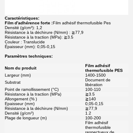
Caractéristiques:
Film d'adhérence forte :
Film adhésif thermofusible Pes
Densité (g/cm³): 1,2
Résistance à la déchirure (N/mm) : ≧77,9
Résistance à la traction (MPa): ≧3.5
Couleur : Translucide
Épaisseur (mm): 0,05-0,15
Paramètres techniques:
Film adhésif
Nom du produit
thermofusible PES
Largeur (mm)
1400-1500
Document de
Substrat
libération
Point de ramollissement (°C)
100-110
Résistance à la traction (MPa)
≧3.5
Allongement (% )
≧140
Epaisseur (mm)
0,05-0,15
Résistance à la déchirure (N/mm)
≧77,9
Densité (g/cm³)
1.2
Plage de longueur (m)
100-200
Film adhésif
thermofusible
respectueux de