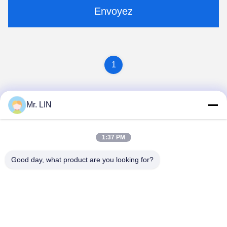
Envoyez
1
Mr. LIN
1:37 PM
Good day, what product are you looking for?
Guangdong Jinhonghai New Material
Technology Co., Ltd
hydhongyundasale2@gmail.com
86--13192099222