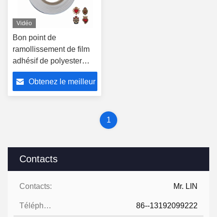
Vidéo
Bon point de
ramollissement de film
adhésif de polyester
d'extensibilité 100-
Obtenez le meilleur
110°C pour la broderie
d'emblème
prix
1
Contacts
Contacts:
Mr. LIN
Téléphone:
86--13192099222