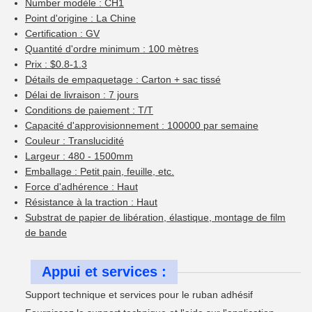
Number modèle : CH1
Point d'origine : La Chine
Certification : GV
Quantité d'ordre minimum : 100 mètres
Prix : $0.8-1.3
Détails de empaquetage : Carton + sac tissé
Délai de livraison : 7 jours
Conditions de paiement : T/T
Capacité d'approvisionnement : 100000 par semaine
Couleur : Translucidité
Largeur : 480 - 1500mm
Emballage : Petit pain, feuille, etc.
Force d'adhérence : Haut
Résistance à la traction : Haut
Substrat de papier de libération, élastique, montage de film
de bande
Appui et services :
Support technique et services pour le ruban adhésif