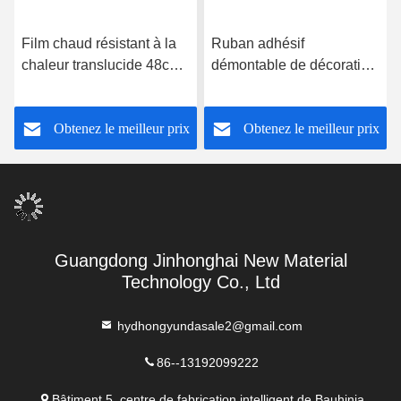
Film chaud résistant à la
Ruban adhésif
chaleur translucide 48cm
démontable de décoration
du ruban adhésif TPU
antistatique résistante à la
pour le tissu de polyester
chaleur de ruban adhésif
Obtenez le meilleur prix
Obtenez le meilleur prix
Guangdong Jinhonghai New Material
Technology Co., Ltd
hydhongyundasale2@gmail.com
86--13192099222
Bâtiment 5, centre de fabrication intelligent de Bauhinia