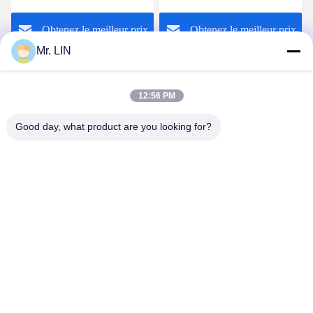
chaleur de ruban adhésif
thermoplastique 0.08mm
Obtenez le meilleur prix
Obtenez le meilleur prix
100% compositions en
SIÈGE POTENTIEL
Mr. LIN
D'EXPLOSION
12:56 PM
Good day, what product are you looking for?
Guangdong Jinhonghai New Material
Technology Co., Ltd
hydhongyundasale2@gmail.com
86--13192099222
Bâtiment 5, centre de fabrication intelligent de Bauhinia
de Lihe, route est de 105 Qingbin, ville de Qingxi, ville de
Dongguan