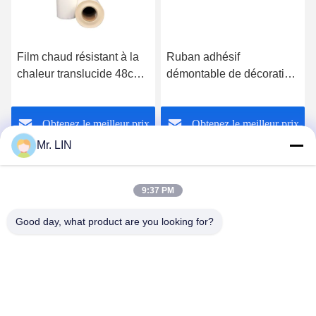
Film chaud résistant à la
Ruban adhésif
chaleur translucide 48cm
démontable de décoration
du ruban adhésif TPU
antistatique résistante à la
pour le tissu de polyester
chaleur de ruban adhésif
Obtenez le meilleur prix
Obtenez le meilleur prix
Mr. LIN
9:37 PM
Good day, what product are you looking for?
Guangdong Jinhonghai New Material
Technology Co., Ltd
hydhongyundasale2@gmail.com
86--13192099222