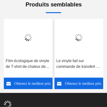
Produits semblables
Film écologique de vinyle
Le vinyle fait sur
de T-shirt de chaleur de
commande de transfert de
film clair multicolore de
chaleur de scintillement
transfert
couvre pour le tissu de
Obtenez le meilleur prix
Obtenez le meilleur prix
textile