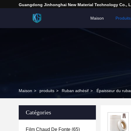
Guangdong Jinhonghai New Material Technology Co., L
Maison
Produits
Maison
>
produits
>
Ruban adhésif
>
Épaisseur du ruba
Catégories
Film Chaud De Fonte
(65)