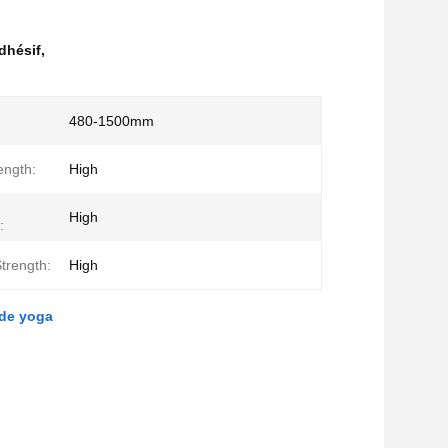
dhésif
,
480-1500mm
ength:
High
High
:
trength:
High
 de yoga