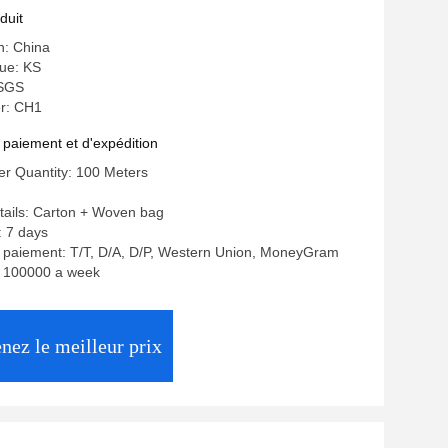
duit
n: China
ue: KS
 SGS
r: CH1
 paiement et d'expédition
r Quantity: 100 Meters
tails: Carton + Woven bag
: 7 days
e paiement: T/T, D/A, D/P, Western Union, MoneyGram
y: 100000 a week
nez le meilleur prix