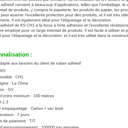
adhésif convient à beaucoup d'applications, telles que l'emballage, le c
ntail de produits, y compris la papeterie, les produits de papier, les pro
 peut assurer l'excellente protection pour des produits, et il est très utili
imerie. Il est également idéal pour l'étiquetage et la décoration.
adhésif de KS CH1 a la force à forte adhésion et l'excellente résistance 
re employé pour un large éventail de produits. Il est facile à utiliser et
al pour l'étiquetage et la décoration, et il est très utilisé dans la construc
nalisation :
dapté aux besoins du client de ruban adhésif
 KS
odèle : CH1
rigine : La Chine
ion : GV
 d'ordre minimum : 100 mètres
8-1.3
e empaquetage : Carton + sac tissé
ivraison : 7 jours
s de paiement : T/T
 d'approvisionnement : 100000 par semaine