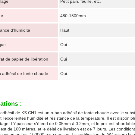
lage
Petit pain, feuille, etc.
ur
480-1500mm
tance d'humidité
Haut
que
Oui
at de papier de libération
Oui
 adhésif de fonte chaude
Oui
ations :
adhésif de KS CH1 est un ruban adhésif de fonte chaude avec le substra
t l'excellentes humidité et résistance de la température. Il est disponible
ge. L'épaisseur s'étend de 0.05mm à 0.2mm, et le prix est abordable, 
st de 100 mètres, et le délai de livraison est de 7 jours. Les condition
sionnement est 100000 par semaine. La certification du GV assure la qua