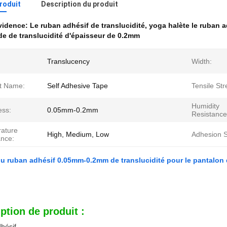
produit
Description du produit
évidence:
Le ruban adhésif de translucidité
,
yoga halète le ruban a
de de translucidité d'épaisseur de 0.2mm
Translucency
Width:
t Name:
Self Adhesive Tape
Tensile Str
Humidity
ess:
0.05mm-0.2mm
Resistance
ature
High, Medium, Low
Adhesion S
ance:
u ruban adhésif 0.05mm-0.2mm de translucidité pour le pantalon
ption de produit :
hésif