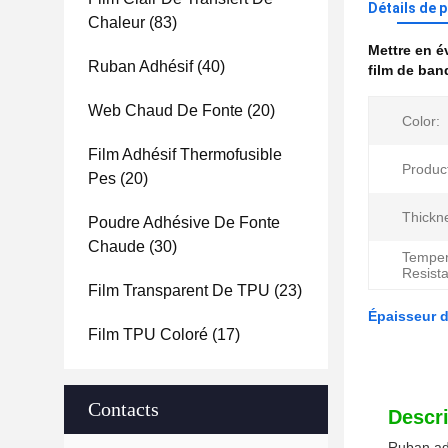
Détails de 
Chaleur
(83)
Mettre en 
Ruban Adhésif
(40)
film de ban
Web Chaud De Fonte
(20)
Color:
Film Adhésif Thermofusible
Produc
Pes
(20)
Thickn
Poudre Adhésive De Fonte
Chaude
(30)
Temper
Resist
Film Transparent De TPU
(23)
Épaisseur d
Film TPU Coloré
(17)
Contacts
Descri
Ruban ad