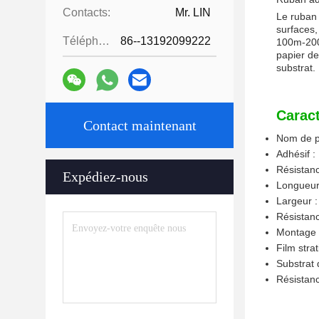
Contacts:
Mr. LIN
Le ruban 
surfaces,
Téléphone:
86--13192099222
100m-200m
papier de
substrat.
Caract
Contact maintenant
Nom de p
Adhésif 
Résistanc
Expédiez-nous
Longueur
Largeur 
Résistanc
Montage d
Film stra
Substrat d
Résistan