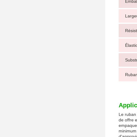
Embal
Large
Résis
Élasti
Substr
Ruban
Applic
Le ruban 
de offre e
empaqueta
minimum e
d'approvi