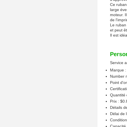
Ce ruban 
large éve
moteur. Il
de l'impr
Le ruban 
et peut êt
Il est idé
Person
Service a
Marque :
Number m
Point d'o
Certificat
Quantité
Prix : $0.
Détails d
Délai de l
Condition
Capacité