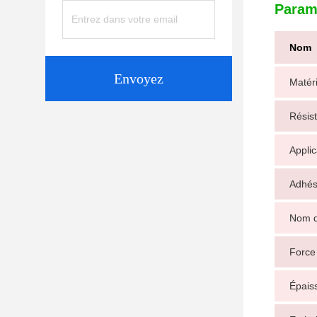
Param
Nom
Envoyez
Matéri
Résist
Applic
Adhés
Nom d
Force
Épais