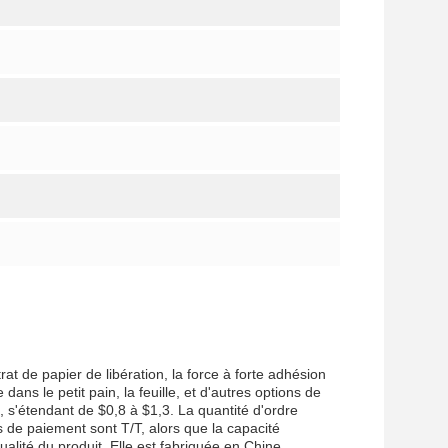
t de papier de libération, la force à forte adhésion
 dans le petit pain, la feuille, et d'autres options de
s'étendant de $0,8 à $1,3. La quantité d'ordre
s de paiement sont T/T, alors que la capacité
lité du produit. Elle est fabriquée en Chine.