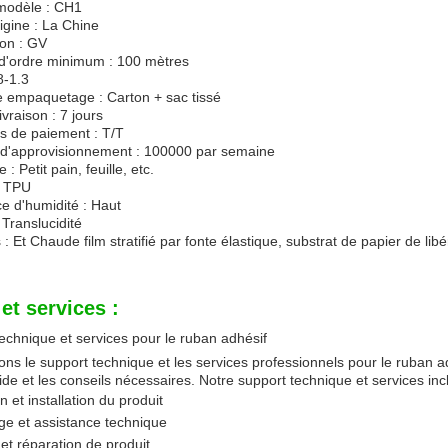
odèle : CH1
rigine : La Chine
ion : GV
 d'ordre minimum : 100 mètres
8-1.3
e empaquetage : Carton + sac tissé
ivraison : 7 jours
s de paiement : T/T
 d'approvisionnement : 100000 par semaine
: Petit pain, feuille, etc.
: TPU
e d'humidité : Haut
 Translucidité
 : Et Chaude film stratifié par fonte élastique, substrat de papier de li
et services :
echnique et services pour le ruban adhésif
ons le support technique et les services professionnels pour le ruban a
'aide et les conseils nécessaires. Notre support technique et services inc
on et installation du produit
e et assistance technique
 et réparation de produit