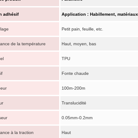
 adhésif
Application : Habillement, matériau
lage
Petit pain, feuille, etc.
tance de la température
Haut, moyen, bas
el
TPU
if
Fonte chaude
eur
100m-200m
ur
Translucidité
seur
0.05mm-0.2mm
ance à la traction
Haut