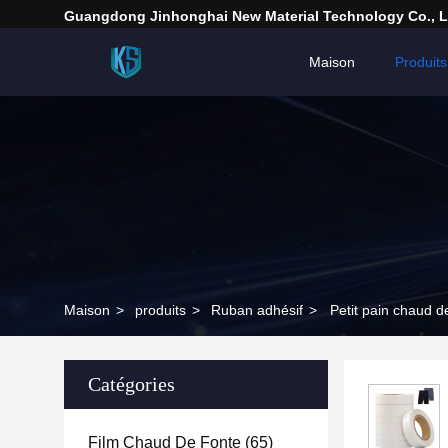
Guangdong Jinhonghai New Material Technology Co., L
Maison
Produits
Maison
>
produits
>
Ruban adhésif
>
Petit pain chaud d
Catégories
Film Chaud De Fonte
(65)