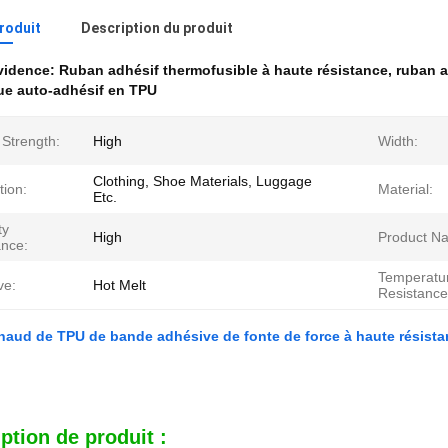
produit
Description du produit
évidence:
Ruban adhésif thermofusible à haute résistance
,
ruban a
que auto-adhésif en TPU
 Strength:
High
Width:
Clothing, Shoe Materials, Luggage
tion:
Material:
Etc.
ty
High
Product N
ance:
Temperatu
ve:
Hot Melt
Resistance
chaud de TPU de bande adhésive de fonte de force à haute résist
ption de produit :