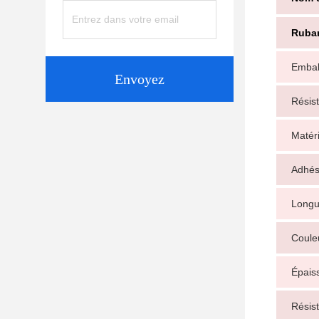
Ruban
Embal
Envoyez
Résis
Matéri
Adhés
Longu
Coule
Épais
Résist