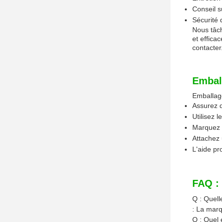
Conseil su
Sécurité 
Nous tâch
et effica
contacter
Emball
Emballage
Assurez 
Utilisez 
Marquez l
Attachez 
L'aide pr
FAQ :
Q : Quell
: La marq
Q : Quel