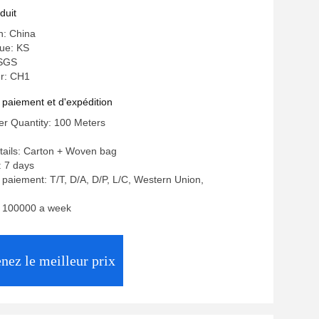
duit
n: China
ue: KS
 SGS
r: CH1
 paiement et d'expédition
r Quantity: 100 Meters
tails: Carton + Woven bag
: 7 days
 paiement: T/T, D/A, D/P, L/C, Western Union,
y: 100000 a week
nez le meilleur prix