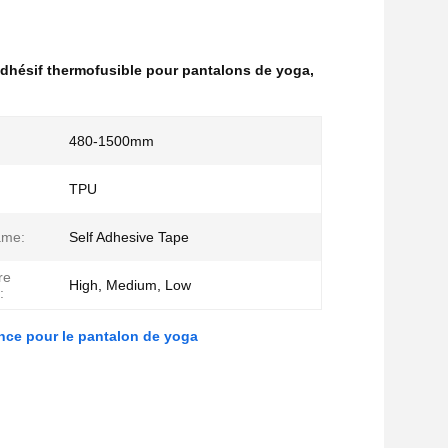
dhésif thermofusible pour pantalons de yoga
,
480-1500mm
TPU
ame:
Self Adhesive Tape
re
High, Medium, Low
:
ance pour le pantalon de yoga