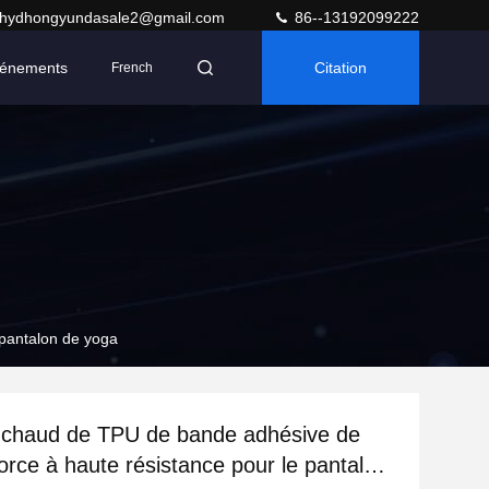
hydhongyundasale2@gmail.com
86--13192099222
énements
Citation
French
 pantalon de yoga
n chaud de TPU de bande adhésive de
force à haute résistance pour le pantalon