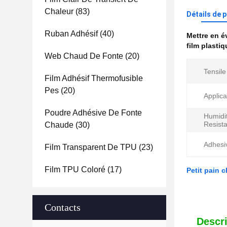
Chaleur
(83)
Détails de 
Ruban Adhésif
(40)
Mettre en 
film plasti
Web Chaud De Fonte
(20)
Tensile
Film Adhésif Thermofusible
Pes
(20)
Applica
Poudre Adhésive De Fonte
Humidi
Resist
Chaude
(30)
Adhesi
Film Transparent De TPU
(23)
Film TPU Coloré
(17)
Petit pain 
Contacts
Descri