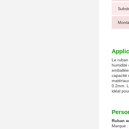
Substr
Monta
Applic
Le ruban 
humidité 
emballées
capacité 
matériau
0.2mm. Le
idéal pou
Person
Ruban a
Marque :