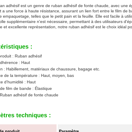
an adhésif est un genre de ruban adhésif de fonte chaude, avec une é
t a une force à haute résistance, assurant un lien fort entre le film d
 empaquetage, telles que le petit pain et la feuille. Elle est facile à ut
olle supplémentaire n'est nécessaire, permettant à des utilisateurs d'ép
e et excellente représentation, notre ruban adhésif est le choix idéal p
éristiques :
roduit : Ruban adhésif
adhérence : Haut
on : Habillement, matériaux de chaussure, bagage etc.
e de la température : Haut, moyen, bas
e d'humidité : Haut
e film de bande : Élastique
 Ruban adhésif de fonte chaude
ètres techniques :
e produit
Paramètre