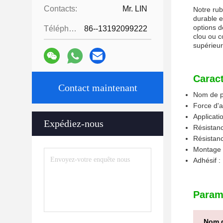
Contacts:
Mr. LIN
Notre rub
durable e
options de
Téléphone:
86--13192099222
clou ou c
supérieur
Caract
Contact maintenant
Nom de p
Force d'
Applicati
Expédiez-nous
Résistanc
Résistanc
Montage d
Adhésif :
Param
Nom d