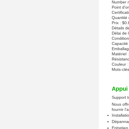
Number m
Point d'o
Certificat
Quantité
Prix : $0.
Détails d
Délai de l
Condition
Capacité
Emballage 
Matériel 
Résistanc
Couleur :
Mots-clés
Appui 
Support t
Nous offr
fournir l
Installati
Dépannag
Entretien