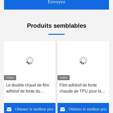
Envoyez
Produits semblables
Vidéo
Vidéo
Le double chaud de film
Film adhésif de fonte
adhésif de fonte du
chaude de TPU pour la
soutien-gorge TPU de
force de liaison du tissu
sport a dégrossi 0.18mm
de textile 0.1mm 0.12mm
Obtenez le meilleur prix
Obtenez le meilleur prix
0.2mm