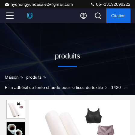
hydhongyundasale2@gmail.com
86--13192099222
Citation
produits
Maison
>
produits
>
Film adhésif de fonte chaude pour le tissu de textile
>
1420-
1500 mm de largeur de ruban adhésif à fusion à chaud pour une
résistance élevée à l'humidité et une résistance élevée à la
pellicule