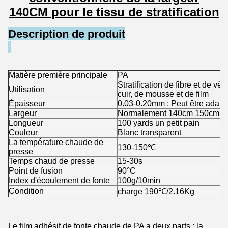
140CM pour le tissu de stratification
Description de produit
Matière première principale
PA
Stratification de fibre et de v
Utilisation
cuir, de mousse et de film
Épaisseur
0.03-0.20mm ; Peut être adapté
Largeur
Normalement 140cm 150cm en
Longueur
100 yards un petit pain
Couleur
Blanc transparent
La température chaude de
130-150℃
presse
Temps chaud de presse
15-30s
Point de fusion
90°C
Index d'écoulement de fonte
100g/10min
Condition
charge 190℃/2.16Kg
Le film adhésif de fonte chaude de PA a deux parts : la