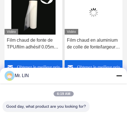
Vidéo
Vidéo
Film chaud de fonte de
Film chaud en aluminium
TPU/film adhésif 0.05mm
de colle de fonte/largeur
fonte chaude de SIÈGE
chaude de la largeur
POTENTIEL
100cm du petit pain de
Obtenez le meilleur prix
Obtenez le meilleur prix
D'EXPLOSION pour des
film de stratification 140cm
labels de vêtement
Mr. LIN
6:19 AM
Good day, what product are you looking for?
Guangdong Jinhonghai New Material
Technology Co., Ltd