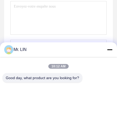
Mr. LIN
10:12 AM
Envoyez
Good day, what product are you looking for?
Produits semblables