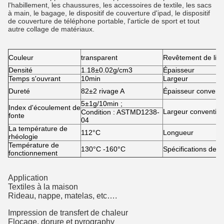
l'habillement, les chaussures, les accessoires de textile, les sacs
à main, le bagage, le dispositif de couverture d'ipad, le dispositif
de couverture de téléphone portable, l'article de sport et tout
autre collage de matériaux.
Couleur
transparent
Revêtement de libé
Densité
1.18±0.02g/cm3
Épaisseur
Temps s'ouvrant
10min
Largeur
Dureté
82±2 rivage A
Épaisseur conventi
5±1g/10min ;
Index d'écoulement de
Largeur convention
Condition : ASTMD1238-
fonte
04
La température de
112°C
Longueur
rhéologie
Température de
130°C -160°C
Spécifications de pr
fonctionnement
Application
Textiles à la maison
Rideau, nappe, matelas, etc….
Impression de transfert de chaleur
Flocage, dorure et pyrography