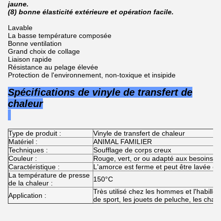
jaune.
(8) bonne élasticité extérieure et opération facile.
Lavable
La basse température composée
Bonne ventilation
Grand choix de collage
Liaison rapide
Résistance au pelage élevée
Protection de l'environnement, non-toxique et insipide
Spécifications de
vinyle de transfert de
chaleur
Type de produit :
Vinyle de transfert de chaleur
Matériel :
ANIMAL FAMILIER
Techniques :
Soufflage de corps creux
Couleur :
Rouge, vert, or ou
adapté aux besoins du
Caractéristique :
L'amorce est ferme et peut être lavée da
La température de presse
150°C
de la chaleur :
Très utilisé chez les hommes et l'habil
Application :
de sport, les jouets de peluche, les chand