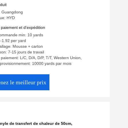
'habillement
duit
e: Guangdong
ue: HYD
 paiement et d'expédition
commande min: 10 yards
-1.92 per yard
allage: Mousse + carton
ison: 7-15 jours de travail
 paiement: L/C, D/A, D/P, T/T, Western Union,
provisionnement: 10000 yards par mois
nez le meilleur prix
inyle de transfert de chaleur de 50cm
,