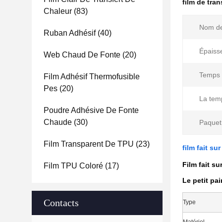
film de tra
Chaleur
(83)
Nom de
Ruban Adhésif
(40)
Épaiss
Web Chaud De Fonte
(20)
Temps d
Film Adhésif Thermofusible
Pes
(20)
La tem
Poudre Adhésive De Fonte
Chaude
(30)
Paquet
Film Transparent De TPU
(23)
film fait s
Film fait s
Film TPU Coloré
(17)
Le petit pa
Contacts
Type