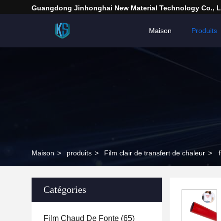
Guangdong Jinhonghai New Material Technology Co., L
Maison
Produits
Maison
>
produits
>
Film clair de transfert de chaleur
>
Catégories
Film Chaud De Fonte
(65)