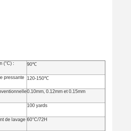
n (°C) :
90℃
re pressante
120-150℃
nventionnelle
0.10mm, 0.12mm et 0.15mm
100 yards
nt de lavage
60°C/72H