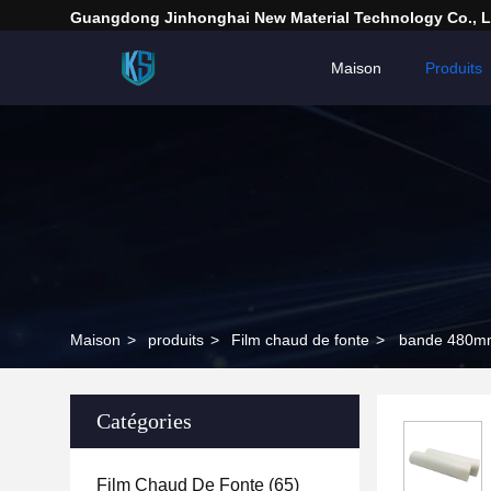
Guangdong Jinhonghai New Material Technology Co., L
Maison
Produits
Maison
>
produits
>
Film chaud de fonte
>
bande 480mm 
Catégories
Film Chaud De Fonte
(65)