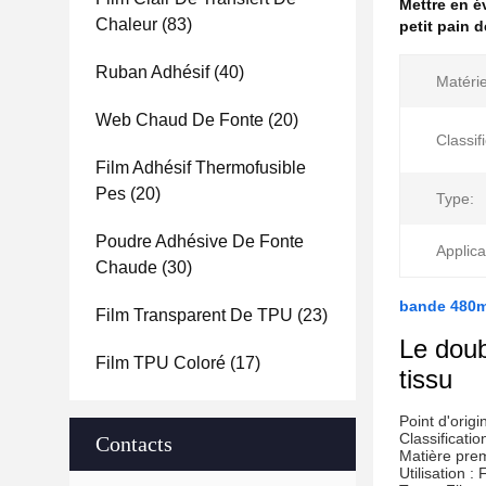
Mettre en 
Chaleur
(83)
petit pain 
Ruban Adhésif
(40)
Matérie
Web Chaud De Fonte
(20)
Classif
Film Adhésif Thermofusible
Pes
(20)
Type:
Poudre Adhésive De Fonte
Applica
Chaude
(30)
bande 480mm
Film Transparent De TPU
(23)
Le doub
Film TPU Coloré
(17)
tissu
Point d'orig
Classificati
Contacts
Matière pre
Utilisation :