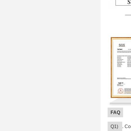
FAQ
Q1)
. Co