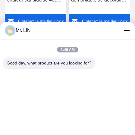
du ruban adhésif TPU
antistatique résistante à la
pour le tissu de polyester
chaleur de ruban adhésif
Obtenez le meilleur prix
Obtenez le meilleur prix
Mr. LIN
5:40 AM
Good day, what product are you looking for?
Guangdong Jinhonghai New Material
Technology Co., Ltd
hydhongyundasale2@gmail.com
86--13192099222
Bâtiment 5, centre de fabrication intelligent de Bauhinia
de Lihe, route est de 105 Qingbin, ville de Qingxi, ville de
Dongguan