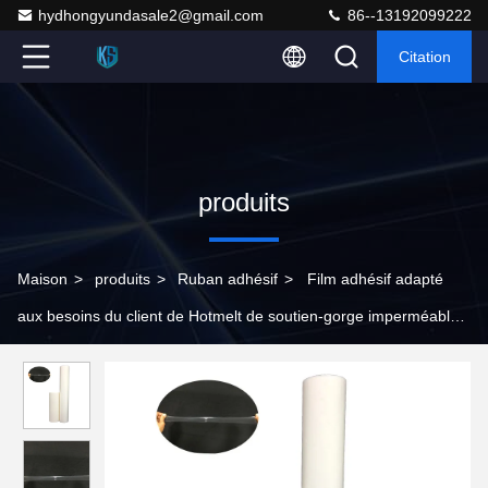
hydhongyundasale2@gmail.com
86--13192099222
Citation
produits
Maison
>
produits
>
Ruban adhésif
>
Film adhésif adapté
aux besoins du client de Hotmelt de soutien-gorge imperméable
d'isolement de bande de joint de couture