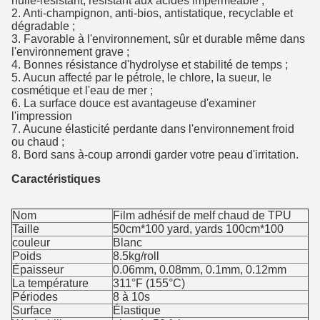
huile-résistant, résistant aux acides imperméable ;
2. Anti-champignon, anti-bios, antistatique, recyclable et
dégradable ;
3. Favorable à l'environnement, sûr et durable même dans
l'environnement grave ;
4. Bonnes résistance d'hydrolyse et stabilité de temps ;
5. Aucun affecté par le pétrole, le chlore, la sueur, le
cosmétique et l'eau de mer ;
6. La surface douce est avantageuse d'examiner
l'impression
7. Aucune élasticité perdante dans l'environnement froid
ou chaud ;
8. Bord sans à-coup arrondi garder votre peau d'irritation.
Caractéristiques
Nom
Film adhésif de melf chaud de TPU
Taille
50cm*100 yard, yards 100cm*100
couleur
Blanc
Poids
8.5kg/roll
Épaisseur
0.06mm, 0.08mm, 0.1mm, 0.12mm
La température
311°F (155°C)
Périodes
8 à 10s
Surface
Élastique