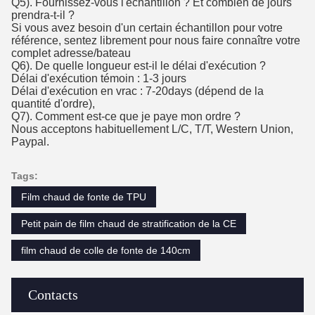
Q5). Fournissez-vous l'échantillon ? Et combien de jours
prendra-t-il ?
Si vous avez besoin d'un certain échantillon pour votre
référence, sentez librement pour nous faire connaître votre
complet adresse/bateau
Q6). De quelle longueur est-il le délai d'exécution ?
Délai d'exécution témoin : 1-3 jours
Délai d'exécution en vrac : 7-20days (dépend de la
quantité d'ordre),
Q7). Comment est-ce que je paye mon ordre ?
Nous acceptons habituellement L/C, T/T, Western Union,
Paypal.
Tags:
Film chaud de fonte de TPU
Petit pain de film chaud de stratification de la CE
film chaud de colle de fonte de 140cm
Contacts