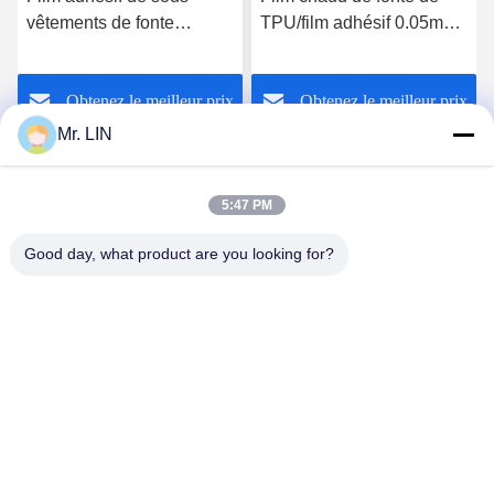
vêtements de fonte
TPU/film adhésif 0.05mm
chaude sans couture du
fonte chaude de SIÈGE
soutien-gorge TPU avec
POTENTIEL
Obtenez le meilleur prix
Obtenez le meilleur prix
le papier de libération
D'EXPLOSION pour des
labels de vêtement
Mr. LIN
5:47 PM
Good day, what product are you looking for?
Guangdong Jinhonghai New Material
Technology Co., Ltd
hydhongyundasale2@gmail.com
86--13192099222
Bâtiment 5, centre de fabrication intelligent de Bauhinia
de Lihe, route est de 105 Qingbin, ville de Qingxi, ville de
Dongguan