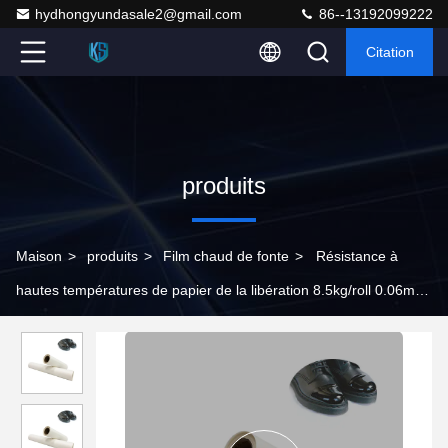
hydhongyundasale2@gmail.com
86--13192099222
Citation
produits
Maison
>
produits
>
Film chaud de fonte
>
Résistance à
hautes températures de papier de la libération 8.5kg/roll 0.06mm
de silicone de vamp de chaussure