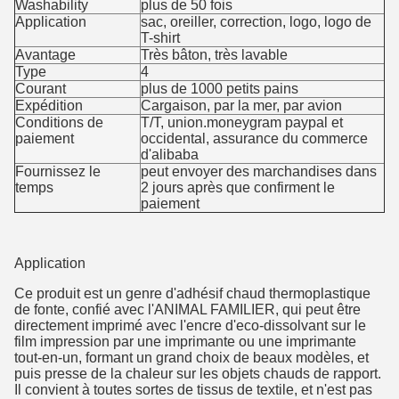
Washability
plus de 50 fois
Application
sac, oreiller, correction, logo, logo de
T-shirt
Avantage
Très bâton, très lavable
Type
4
Courant
plus de 1000 petits pains
Expédition
Cargaison, par la mer, par avion
Conditions de
T/T, union.moneygram paypal et
paiement
occidental, assurance du commerce
d'alibaba
Fournissez le
peut envoyer des marchandises dans
temps
2 jours après que confirment le
paiement
Application
Ce produit est un genre d'adhésif chaud thermoplastique
de fonte, confié avec l'ANIMAL FAMILIER, qui peut être
directement imprimé avec l'encre d'eco-dissolvant sur le
film impression par une imprimante ou une imprimante
tout-en-un, formant un grand choix de beaux modèles, et
puis presse de la chaleur sur les objets chauds de rapport.
Il convient à toutes sortes de tissus de textile, et n'est pas