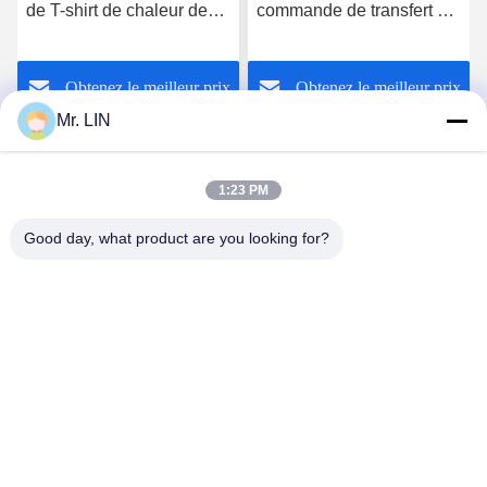
de T-shirt de chaleur de
commande de transfert de
film clair multicolore de
chaleur de scintillement
transfert
couvre pour le tissu de
Obtenez le meilleur prix
Obtenez le meilleur prix
textile
Mr. LIN
1:23 PM
Good day, what product are you looking for?
Guangdong Jinhonghai New Material
Technology Co., Ltd
hydhongyundasale2@gmail.com
86--13192099222
Bâtiment 5, centre de fabrication intelligent de Bauhinia
de Lihe, route est de 105 Qingbin, ville de Qingxi, ville de
Dongguan