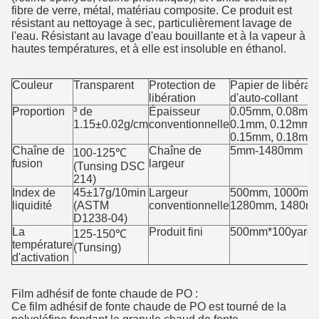
fibre de verre, métal, matériau composite. Ce produit est
résistant au nettoyage à sec, particulièrement lavage de
l'eau. Résistant au lavage d'eau bouillante et à la vapeur à
hautes températures, et à elle est insoluble en éthanol.
Couleur
Transparent
Protection de
Papier de libérat
libération
d'auto-collant
Proportion
³ de
Épaisseur
0.05mm, 0.08mm
1.15±0.02g/cm
conventionnelle
0.1mm, 0.12mm,
0.15mm, 0.18mm
Chaîne de
Chaîne de
5mm-1480mm
100-125℃
fusion
largeur
(Tunsing DSC
214)
Index de
45±17g/10min
Largeur
500mm, 1000mm
liquidité
(ASTM
conventionnelle
1280mm, 1480m
D1238-04)
La
Produit fini
500mm*100yards/
125-150℃
température
(Tunsing)
d'activation
Film adhésif de fonte chaude de PO :
Ce film adhésif de fonte chaude de PO est tourné de la