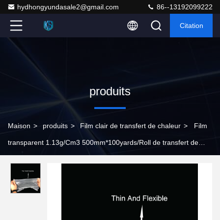
hydhongyundasale2@gmail.com
86--13192099222
Citation
produits
Maison
>
produits
>
Film clair de transfert de chaleur
>
Film
transparent 1.13g/Cm3 500mm*100yards/Roll de transfert de
chaleur de polyuréthane d'OEM