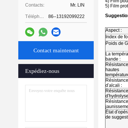
4) Film pou
Contacts:
Mr. LIN
5) Film pro
Suggestion
Téléphone:
86--13192099222
Aspect :
Index de fo
Poids de G
Contact maintenant
La tempéra
bande :
Résistance
hautes
Expédiez-nous
températur
Résistanc
d'alcali :
Résistanc
d'hydrolyse
Résistance
jaunisseme
État d'opér
de suggest