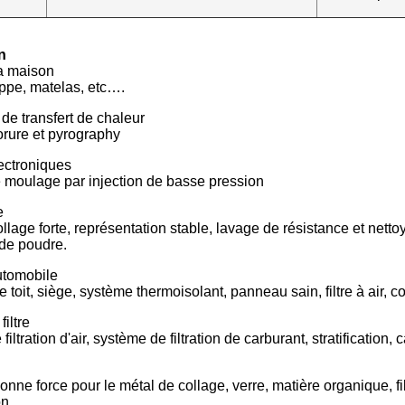
n
la maison
ppe, matelas, etc….
de transfert de chaleur
orure et pyrography
ectroniques
e moulage par injection de basse pression
e
llage forte, représentation stable, lavage de résistance et netto
 de poudre.
utomobile
 toit, siège, système thermoisolant, panneau sain, filtre à air, c
filtre
iltration d'air, système de filtration de carburant, stratification,
nne force pour le métal de collage, verre, matière organique, fi
on