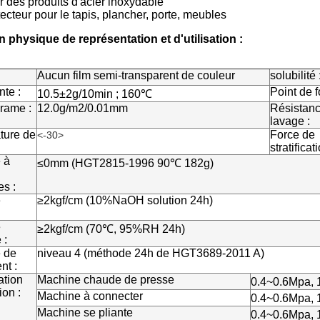
r des produits d'acier inoxydable
tecteur pour le tapis, plancher, porte, meubles
 physique de représentation et d'utilisation :
Aucun film semi-transparent de couleur
solubilité 
nte :
Point de f
10.5±2g/10min ; 160℃
rame :
12.0g/m2/0.01mm
Résistan
lavage :
ture de
Force de
<-30>
stratificati
 à
≤0mm (HGT2815-1996 90℃ 182g)
es :
e
≥2kgf/cm (10%NaOH solution 24h)
e
≥2kgf/cm (70℃, 95%RH 24h)
 :
 de
niveau 4 (méthode 24h de HGT3689-2011 A)
nt :
ation
Machine chaude de presse
0.4~0.6Mpa,
ion :
Machine à connecter
0.4~0.6Mpa, 
Machine se pliante
0.4~0.6Mpa, 