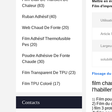
Mettre en 
Chaleur
(83)
Film d'impr
Ruban Adhésif
(40)
Utilisat
Web Chaud De Fonte
(20)
Article
Film Adhésif Thermofusible
Pes
(20)
Largeu
Poudre Adhésive De Fonte
solubili
Chaude
(30)
Film Transparent De TPU
(23)
Flocage du 
film cha
Film TPU Coloré
(17)
l'habill
Film pou
1)
Contacts
2) Film du 
) film 3 pro