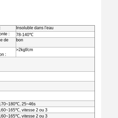
:
Insoluble dans l'eau
onte :
78-140℃
ce de
bon
>2kgf/cm
on :
 170~180℃, 25~46s
160~165℃, vitesse 2 ou 3
160~165℃, vitesse 2 ou 3