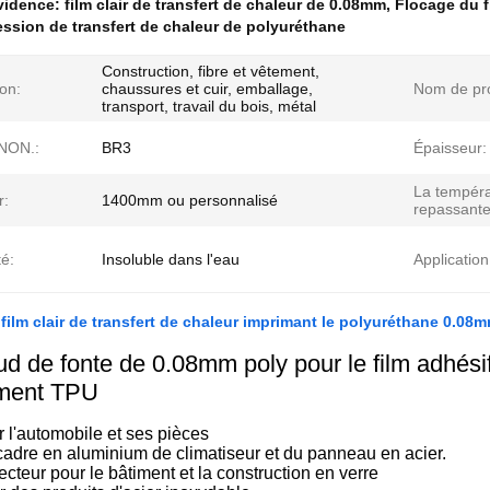
évidence:
film clair de transfert de chaleur de 0.08mm
,
Flocage du fi
ession de transfert de chaleur de polyuréthane
Construction, fibre et vêtement,
ion:
chaussures et cuir, emballage,
Nom de pro
transport, travail du bois, métal
 NON.:
BR3
Épaisseur:
La tempéra
r:
1400mm ou personnalisé
repassante
té:
Insoluble dans l'eau
Application
film clair de transfert de chaleur imprimant le polyuréthane 0.08
ud de fonte de 0.08mm poly pour le film adhés
ement TPU
r l'automobile et ses pièces
cadre en aluminium de climatiseur et du panneau en acier.
tecteur pour le bâtiment et la construction en verre