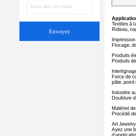
Applicatio
Textiles à 
Rideau, na
Envoyez
Impression 
Flocage, d
Produits él
Produits d
Interlignag
Force de co
pâte, point
Industrie a
Doublure de
Matériel de 
Procédé de f
Art Jewelry
Ayez une bo
d'applicati