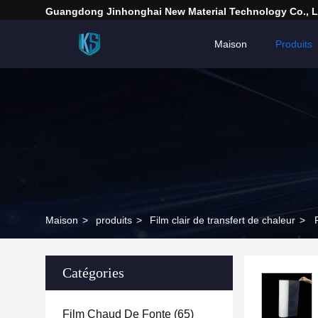
Guangdong Jinhonghai New Material Technology Co., L
Maison
Produits
Maison
>
produits
>
Film clair de transfert de chaleur
>
Catégories
Film Chaud De Fonte
(65)