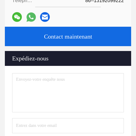
Téléphone:
86--13192099222
Contact maintenant
Expédiez-nous