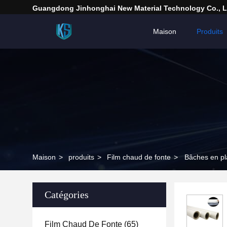
Guangdong Jinhonghai New Material Technology Co., L
Maison
Produits
Maison
>
produits
>
Film chaud de fonte
>
Bâches en pla
Catégories
Film Chaud De Fonte
(65)