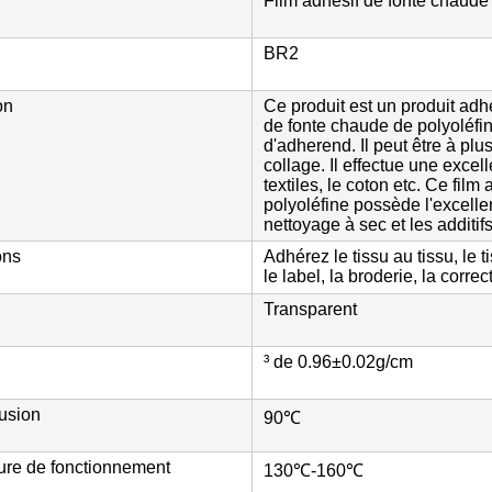
Film adhésif de fonte chaude
BR2
on
Ce produit est un produit adhé
de fonte chaude de polyoléfin
d'adherend. Il peut être à plu
collage. Il effectue une excel
textiles, le coton etc. Ce fil
polyoléfine possède l'excelle
nettoyage à sec et les additif
ons
Adhérez le tissu au tissu, le t
le label, la broderie, la correc
Transparent
³ de 0.96±0.02g/cm
fusion
90℃
ure de fonctionnement
130℃-160℃