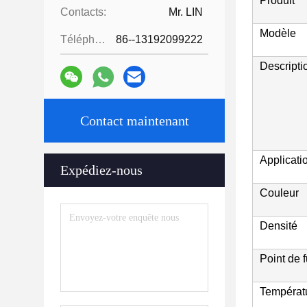
Produit
Contacts:
Mr. LIN
Modèle
Téléphone:
86--13192099222
Descripti
Contact maintenant
Applicati
Expédiez-nous
Couleur
Densité
Point de 
Températ