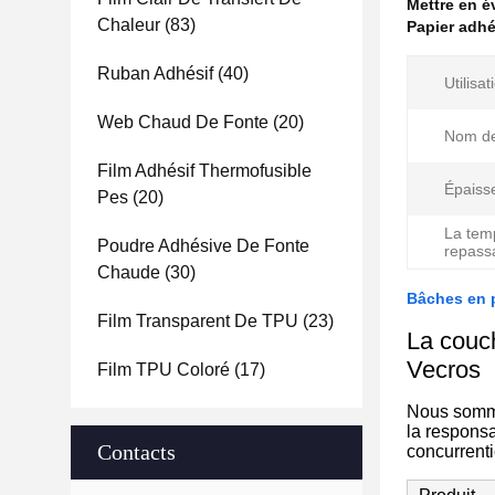
Mettre en 
Chaleur
(83)
Papier adhé
Ruban Adhésif
(40)
Utilisat
Web Chaud De Fonte
(20)
Nom de
Film Adhésif Thermofusible
Épaiss
Pes
(20)
La tem
Poudre Adhésive De Fonte
repass
Chaude
(30)
Bâches en p
Film Transparent De TPU
(23)
La couc
Vecros
Film TPU Coloré
(17)
Nous sommes
la responsa
Contacts
concurrenti