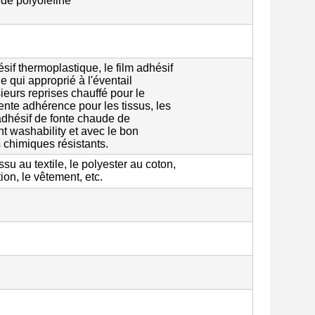
 de polyoléfine
sif thermoplastique, le film adhésif
e qui approprié à l'éventail
sieurs reprises chauffé pour le
lente adhérence pour les tissus, les
m adhésif de fonte chaude de
nt washability et avec le bon
s chimiques résistants.
issu au textile, le polyester au coton,
tion, le vêtement, etc.