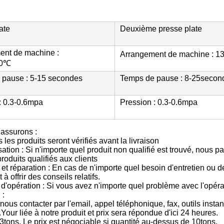
ate
Deuxième presse plate
ent de machine :
Arrangement de machine : 
40℃
 pause : 5-15 secondes
Temps de pause : 8-25secon
: 0.3-0.6mpa
Pression : 0.3-0.6mpa
assurons :
 les produits seront vérifiés avant la livraison
tion : Si n'importe quel produit non qualifié est trouvé, nous
oduits qualifiés aux clients
n et réparation : En cas de n'importe quel besoin d'entretien ou 
à offrir des conseils relatifs.
 d'opération : Si vous avez n'importe quel problème avec l'opéra
 :
nous contacter par l'email, appel téléphonique, fax, outils inst
.Your liée à notre produit et prix sera répondue d'ici 24 heures.
tons. Le prix est négociable si quantité au-dessus de 10tons.