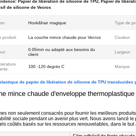
évidence:
Papier de libération de silicone de TPU
,
Papier de libérat
sif de silicone de Vecros
ion:
Hook&hair magique
Type de pr
 produit:
La couche mince chaude pour Vecros
Couleur:
0.05mm ou adapté aux besoins du
eur:
Largeur:
client
pérature
100 -120 degrés C
Marque:
ante:
lastique de papier de libération de silicone de TPU translucides
he mince chaude d'enveloppe thermoplastique
 non seulement consacrés pour fournir les meilleurs produits à
bilité sociale pendant un avenir plus vert. Nous avons lancé le p
els coûtés basés sur les ressources renouvelables, dans le but 