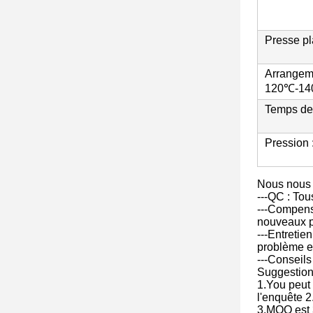
Presse pl
Arrangem
120℃-1
Temps de
Pression 
Nous nous 
---QC : Tous
---Compensa
nouveaux pr
---Entretie
problème et 
---Conseils
Suggestion
1.You peut 
l'enquête 2
3.MOQ est 3