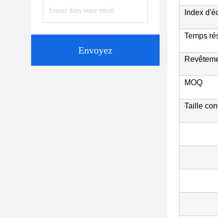
Index d'é
Temps rés
Envoyez
Revêtemen
MOQ
Taille co