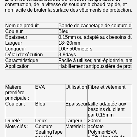
construction, de la vitesse de soudure à chaud rapide, et
non facile de brûler la surface des vêtements de protection.
Nom de produit
Bande de cachetage de couture de l
Couleur
Bleu
Épaisseur
0.15mm ou adapté aux besoins du cl
Largeur
18~20mm
Longueur
100~500meters
Délai d'exécution
3-8days
Caractéristique
Facile à utiliser, anti-épidémie, ant
Application
Habillement antipoussière de protec
Matière
EVA
Utilisation
Fibre et vêtement
première
:
principale :
Couleur :
Bleu
Épaisseur
taille adaptée aux
:
besoins du client
par 0.15mm
Dureté :
Doux
Largeur :
20mm
Mots-clés :
Couture
Matériel :
acétate
SealingTape
Polymer/EVA