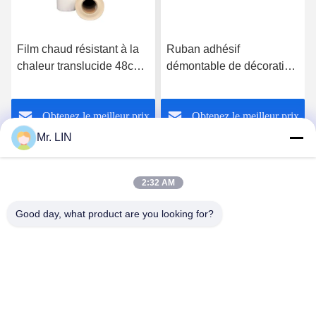
Film chaud résistant à la
Ruban adhésif
chaleur translucide 48cm
démontable de décoration
du ruban adhésif TPU
antistatique résistante à la
pour le tissu de polyester
chaleur de ruban adhésif
Obtenez le meilleur prix
Obtenez le meilleur prix
Mr. LIN
2:32 AM
Good day, what product are you looking for?
Guangdong Jinhonghai New Material
Technology Co., Ltd
hydhongyundasale2@gmail.com
86--13192099222