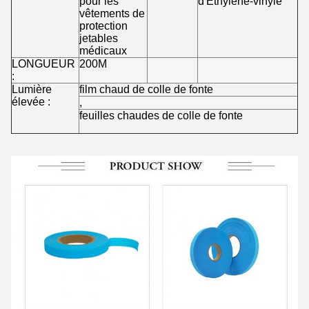
pour les
d'Éthylène-vinyle
vêtements de
protection
jetables
médicaux
LONGUEUR
200M
:
Lumière
film chaud de colle de fonte
élevée :
,
feuilles chaudes de colle de fonte