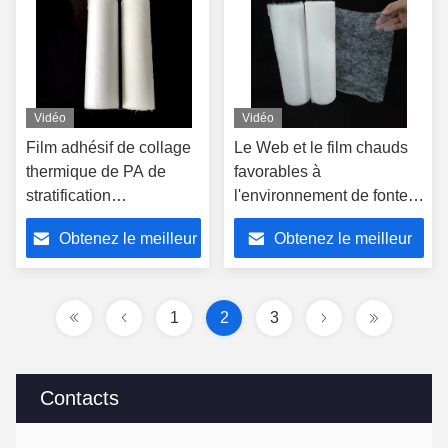
Vidéo
Vidéo
Film adhésif de collage
Le Web et le film chauds
thermique de PA de
favorables à
stratification
l'environnement de fonte
d'habillement de tissu
de PA pour l'aucun
Obtenez le meilleur
Obtenez le meilleur
de Web de fonte chaude
cousent le collage
prix
prix
1
2
3
Contacts