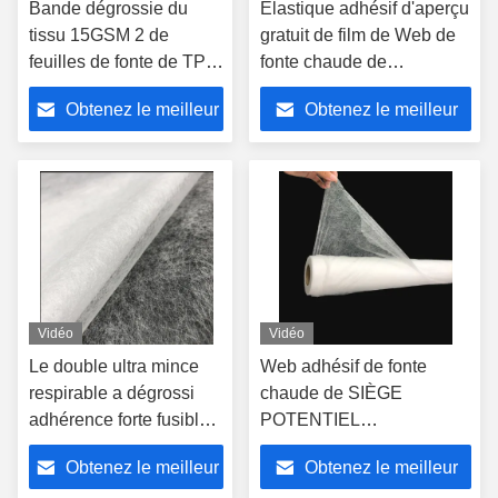
Bande dégrossie du
Élastique adhésif d'aperçu
tissu 15GSM 2 de
gratuit de film de Web de
feuilles de fonte de TPU
fonte chaude de
minces superbes
TPU/largeur respirable de
Obtenez le meilleur
Obtenez le meilleur
adhésifs chauds
30cm
prix
prix
Vidéo
Vidéo
Le double ultra mince
Web adhésif de fonte
respirable a dégrossi
chaude de SIÈGE
adhérence forte fusible
POTENTIEL
du Web 40gsm
D'EXPLOSION de colle de
Obtenez le meilleur
Obtenez le meilleur
tissu/pellicule de