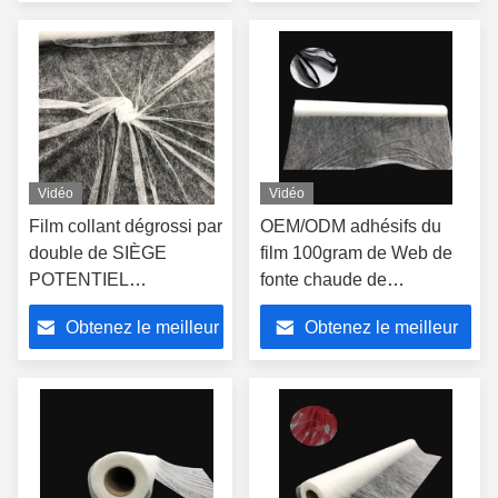
polyéthylène respirable
prix
prix
23gsm
Vidéo
Vidéo
Film collant dégrossi par
OEM/ODM adhésifs du
double de SIÈGE
film 100gram de Web de
POTENTIEL
fonte chaude de
D'EXPLOSION, film
stratification de chaussure
Obtenez le meilleur
Obtenez le meilleur
adhésif 3.0kgf/cm2 de
pour la mousse de
fonte chaude de PA de
semelles intérieures
prix
prix
stratification de
chaussure/TPU