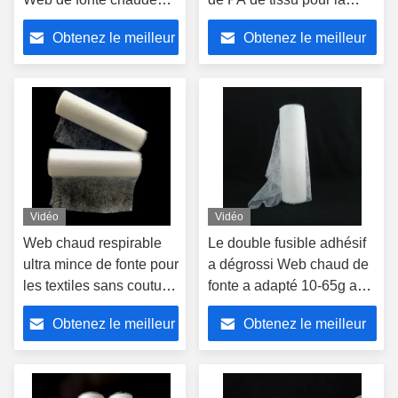
ultra mince pour la
stratification de vêtement
Obtenez le meilleur
Obtenez le meilleur
correction de broderie
prix
prix
Vidéo
Vidéo
Web chaud respirable
Le double fusible adhésif
ultra mince de fonte pour
a dégrossi Web chaud de
les textiles sans couture
fonte a adapté 10-65g aux
de tissu de vêtements
besoins du client pour le
Obtenez le meilleur
Obtenez le meilleur
textile
prix
prix