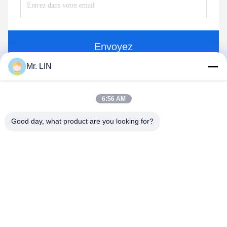
Envoyez
Mr. LIN
6:56 AM
Good day, what product are you looking for?
Guangdong Jinhonghai New Material
Technology Co., Ltd
hydhongyundasale2@gmail.com
86--13192099222
Bâtiment 5, centre de fabrication intelligent de Bauhinia
de Lihe, route est de 105 Qingbin, ville de Qingxi, ville de
Dongguan