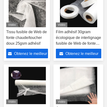
Vidéo
Vidéo
Tissu fusible de Web de
Film adhésif 30gram
fonte chaude/toucher
écologique de interlignage
doux 25gsm adhésif
fusible de Web de fonte
chaude de polyamide
Obtenez le meilleur
Obtenez le meilleur
prix
prix
Vidéo
Vidéo