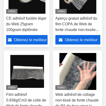
Vidéo
Vidéo
CE adhésif fusible léger
Aperçu gratuit adhésif du
du Web 25gram
film COPA de Web de
100gram diplômée
fonte chaude non-tissée
de tissu pour le textile de
Obtenez le meilleur
Obtenez le meilleur
tissu
prix
prix
Vidéo
Vidéo
Film adhésif
Web adhésif de collage
0.936g/Cm3 de colle de
non-tissé de fonte chaude
Web de fonte chaude
de PA de tissu pour la