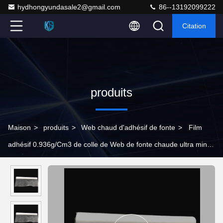
hydhongyundasale2@gmail.com
86--13192099222
Citation
produits
Maison
>
produits
>
Web chaud d'adhésif de fonte
>
Film
adhésif 0.936g/Cm3 de colle de Web de fonte chaude ultra mince
pour la correction de broderie