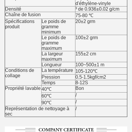
d'éthylène-vinyle
Densité
³ de 0.936±0.02 g/cm
Chaîne de fusion
75-80 ℃
Spécifications
Le poids de
20±2 grm
produit
gramme
minimum
Le poids de
100±2 grm
gramme
maximum
La largeur
155±2 cm
maximum
Longueur
100~500±1 m
Conditions de
La température
105-120℃
collage
Pression
0.5-1.5kgf/cm2
Temps
8-12S
Propriété lavable
Bon
40℃
/
60℃
/
90℃
Représentation de nettoyage à
/
sec