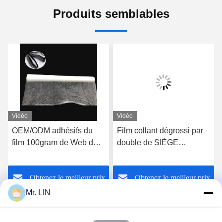
Produits semblables
Vidéo
Vidéo
OEM/ODM adhésifs du
Film collant dégrossi par
film 100gram de Web de
double de SIÈGE
fonte chaude de
POTENTIEL
stratification de chaussure
D'EXPLOSION, film
Obtenez le meilleur prix
Obtenez le meilleur prix
pour la mousse de
adhésif 3.0kgf/cm2 de
semelles intérieures
fonte chaude de PA de
Mr. LIN
stratification de
chaussure/TPU