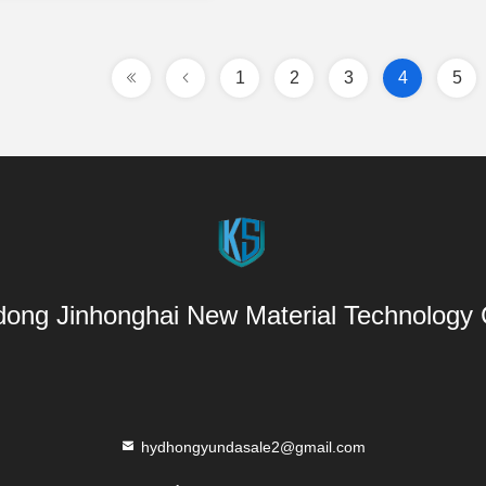
1
2
3
4
5
ong Jinhonghai New Material Technology C
hydhongyundasale2@gmail.com