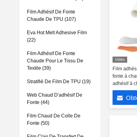
Film Adhésif De Fonte
Chaude De TPU
(107)
Eva Hot Melt Adhesive Film
(22)
Film Adhésif De Fonte
Vidéo
Chaude Pour Le Tissu De
Textile
(39)
Film adhés
fonte à ch
Stratifié De Film De TPU
(19)
adhésif à 
Web Chaud D'adhésif De
Obte
Fonte
(44)
Film Chaud De Colle De
Fonte
(50)
Film Clair De Transfert De