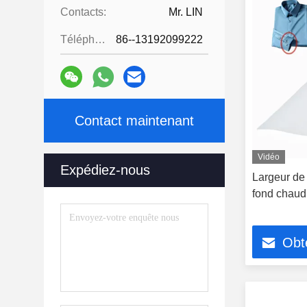
Contacts:
Mr. LIN
Téléphone:
86--13192099222
Contact maintenant
Vidéo
Expédiez-nous
Largeur de 
fond chaud
Obte