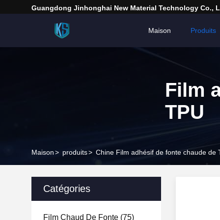
Guangdong Jinhonghai New Material Technology Co., L
Maison
Produits
Film 
TPU
Maison
>
produits
>
Chine Film adhésif de fonte chaude de
Catégories
Film Chaud De Fonte
(75)