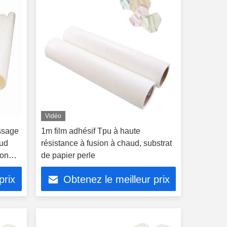
Vidéo
ssage
1m film adhésif Tpu à haute
aud
résistance à fusion à chaud, substrat
ion
de papier perle
prix
Obtenez le meilleur prix