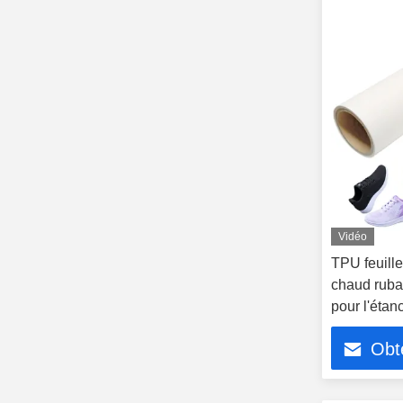
Vidéo
TPU feuille
chaud ruba
pour l'étanc
Obte