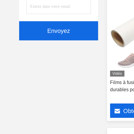
Envoyez
Vidéo
Films à fu
durables po
Obte